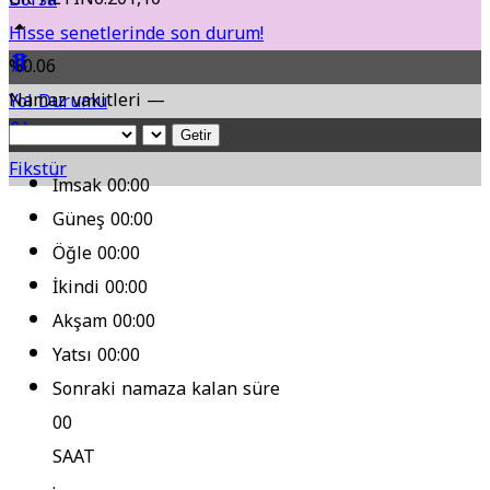
Hisse senetlerinde son durum!
%0.06
Namaz vakitleri —
Yol Durumu
Getir
Fikstür
İmsak
00:00
Güneş
00:00
Öğle
00:00
İkindi
00:00
Akşam
00:00
Yatsı
00:00
Sonraki namaza kalan süre
00
SAAT