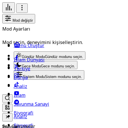
Mod değiştir
Mod Ayarları
Mod seçin, deneyimini kişiselleştirin.
Menü Oluştur
Gündüz Modu
Gündüz modunu seçin.
İslam Dünyası
Gece Modu
Gece modunu seçin.
Türkiye
Dünya
Sistem Modu
Sistem modunu seçin.
Analiz
İslam
Savunma Sanayi
Biyografi
Analiz
Biyografi
Son Gelişmeler
Popüler