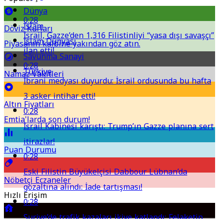
Dünya
0:28
İslam
Döviz Kurları
İsrail, Gazze’den 1,316 Filistinliyi “yasa dışı savaşçı”
İslam Dünyası
Piyasanın kalbine yakından göz atın.
ilan etti!
Savunma Sanayi
0:28
Türkiye
Namaz Vakitleri
İbrani medyası duyurdu: İsrail ordusunda bu hafta
3 asker intihar etti!
Altın Fiyatları
0:28
Emtia'larda son durum!
İsrail Kabinesi karıştı: Trump’ın Gazze planına sert
itirazlar!
Puan Durumu
0:28
Eski Filistin Büyükelçisi Dabbour Lübnan’da
Nöbetçi Eczaneler
gözaltına alındı: İade tartışması!
Hızlı Erişim
0:28
Suriye’de trafik kazaları ikiye katlandı: Felaketin