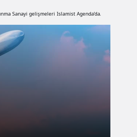
unma Sanayi gelişmeleri Islamist Agenda’da.
Mi