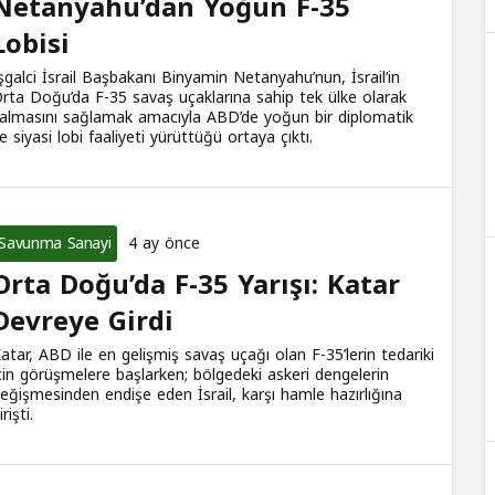
Netanyahu’dan Yoğun F-35
Lobisi
şgalci İsrail Başbakanı Binyamin Netanyahu’nun, İsrail’in
rta Doğu’da F-35 savaş uçaklarına sahip tek ülke olarak
almasını sağlamak amacıyla ABD’de yoğun bir diplomatik
e siyasi lobi faaliyeti yürüttüğü ortaya çıktı.
Savunma Sanayi
4 ay önce
Orta Doğu’da F-35 Yarışı: Katar
Devreye Girdi
atar, ABD ile en gelişmiş savaş uçağı olan F-35’lerin tedariki
çin görüşmelere başlarken; bölgedeki askeri dengelerin
eğişmesinden endişe eden İsrail, karşı hamle hazırlığına
irişti.