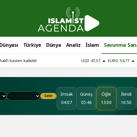
Savunma
 Dünyası
Türkiye
Dünya
Analiz
İslam
Savunma San
Sanayi
lil’i kasten katletti!
USD
47,57
EURO
54,77
Haberleri
İmsak
Güneş
Öğle
İkindi
Getir
04:07
05:46
13:00
16:50