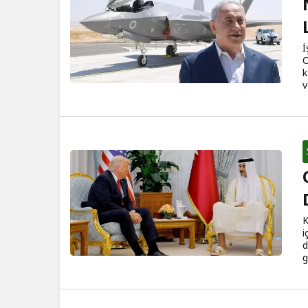
İ
O
k
v
K
i
d
g