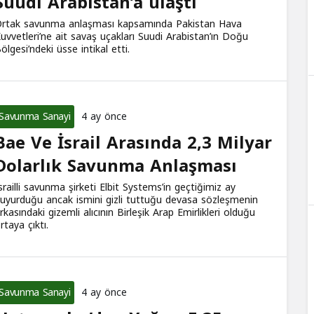
Suudi Arabistan’a ulaştı
rtak savunma anlaşması kapsamında Pakistan Hava
uvvetleri’ne ait savaş uçakları Suudi Arabistan’ın Doğu
ölgesi’ndeki üsse intikal etti.
Savunma Sanayi
4 ay önce
Bae Ve İsrail Arasında 2,3 Milyar
Dolarlık Savunma Anlaşması
srailli savunma şirketi Elbit Systems’in geçtiğimiz ay
uyurduğu ancak ismini gizli tuttuğu devasa sözleşmenin
rkasındaki gizemli alıcının Birleşik Arap Emirlikleri olduğu
rtaya çıktı.
Savunma Sanayi
4 ay önce