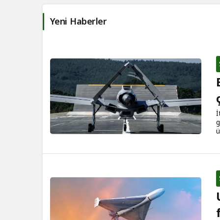
Yeni Haberler
İ
g
ü