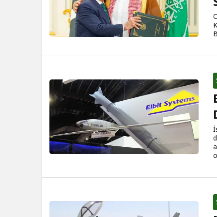
O
K
B
İ
d
a
o