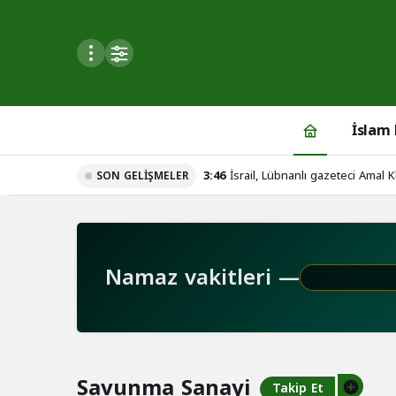
Mod
değiştir
İslam
3:46
İsrail, Lübnanlı gazeteci Amal Kha
SON GELIŞMELER
du
u seçin.
Namaz vakitleri —
seçin.
u
 seçin.
Savunma Sanayi
Takip Et