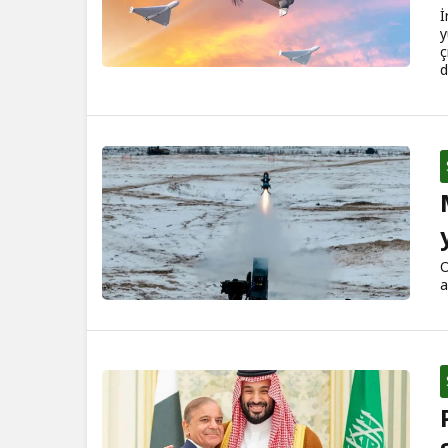
İ
y
ç
d
O
a