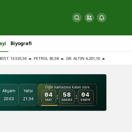
ayi
Biyografi
BIST
13.535,56
PETROL
85,58
GR. ALTIN
6.201,10
Öğle namazına kalan süre
Akşam
Yatsı
:
:
04
58
02
20:03
21:34
SAAT
DAKİKA
SANİYE