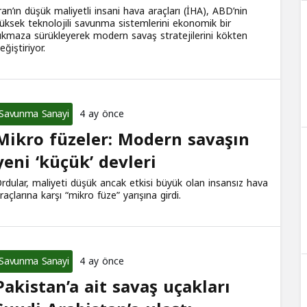
ran’ın düşük maliyetli insani hava araçları (İHA), ABD’nin
üksek teknolojili savunma sistemlerini ekonomik bir
ıkmaza sürükleyerek modern savaş stratejilerini kökten
eğiştiriyor.
Savunma Sanayi
4 ay önce
Mikro füzeler: Modern savaşın
yeni ‘küçük’ devleri
rdular, maliyeti düşük ancak etkisi büyük olan insansız hava
raçlarına karşı “mikro füze” yarışına girdi.
Savunma Sanayi
4 ay önce
Pakistan’a ait savaş uçakları