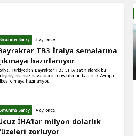
Savunma Sanayi
3 ay önce
Bayraktar TB3 İtalya semalarına
çıkmaya hazırlanıyor
talya, Türkiye’den Bayraktar TB3 SİHA satın alarak bu
elişmiş insansız hava aracını envanterine katan ilk Avrupa
lkesi olmaya hazırlanıyor.
Savunma Sanayi
4 ay önce
Ucuz İHA’lar milyon dolarlık
füzeleri zorluyor