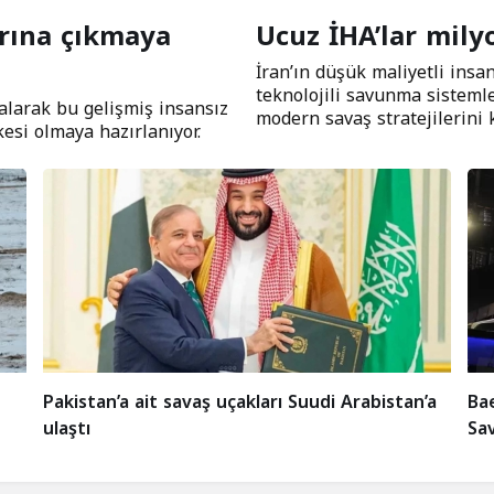
arına çıkmaya
Ucuz İHA’lar milyo
İran’ın düşük maliyetli insa
teknolojili savunma sisteml
alarak bu gelişmiş insansız
modern savaş stratejilerini k
esi olmaya hazırlanıyor.
Bae
Pakistan’a ait savaş uçakları Suudi Arabistan’a
Sa
ulaştı