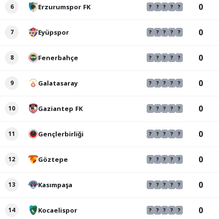
0
Erzurumspor FK
6
?
?
?
?
?
Veri
Veri
Veri
Veri
Veri
yok
yok
yok
yok
yok
0
Eyüpspor
7
?
?
?
?
?
Veri
Veri
Veri
Veri
Veri
yok
yok
yok
yok
yok
0
Fenerbahçe
8
?
?
?
?
?
Veri
Veri
Veri
Veri
Veri
yok
yok
yok
yok
yok
0
Galatasaray
9
?
?
?
?
?
Veri
Veri
Veri
Veri
Veri
yok
yok
yok
yok
yok
0
Gaziantep FK
10
?
?
?
?
?
Veri
Veri
Veri
Veri
Veri
yok
yok
yok
yok
yok
0
Gençlerbirliği
11
?
?
?
?
?
Veri
Veri
Veri
Veri
Veri
yok
yok
yok
yok
yok
0
Göztepe
12
?
?
?
?
?
Veri
Veri
Veri
Veri
Veri
yok
yok
yok
yok
yok
0
Kasımpaşa
13
?
?
?
?
?
Veri
Veri
Veri
Veri
Veri
yok
yok
yok
yok
yok
0
Kocaelispor
14
?
?
?
?
?
Veri
Veri
Veri
Veri
Veri