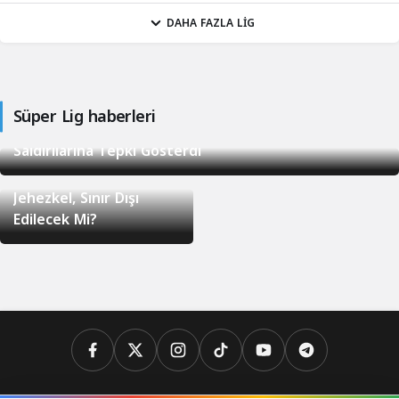
DAHA FAZLA LIG
İslam Dünyası
1 yıl önce
Süper Lig haberleri
Ak Parti’li Açıkkapı, İsrail’in Gazze’ye Yönelik
Türkiye
3 yıl önce
Saldırılarına Tepki Gösterdi
İsrailli Futbolcu Sagiv
Jehezkel, Sınır Dışı
Edilecek Mi?