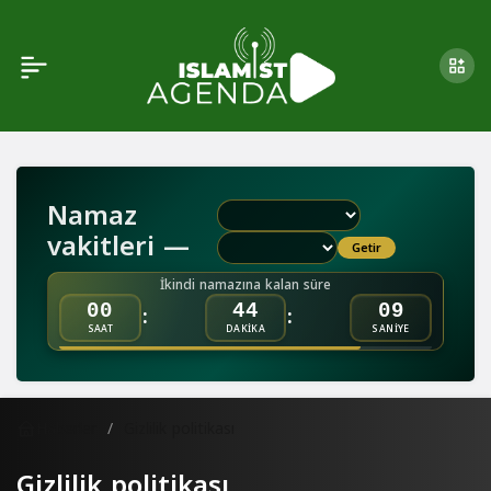
Namaz
vakitleri —
Getir
İkindi namazına kalan süre
:
:
00
44
09
SAAT
DAKİKA
SANİYE
Haberler
Gizlilik politikası
Gizlilik politikası