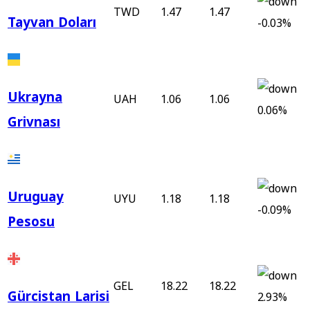
TWD
1.47
1.47
Tayvan Doları
-0.03%
Ukrayna
UAH
1.06
1.06
0.06%
Grivnası
Uruguay
UYU
1.18
1.18
-0.09%
Pesosu
GEL
18.22
18.22
Gürcistan Larisi
2.93%