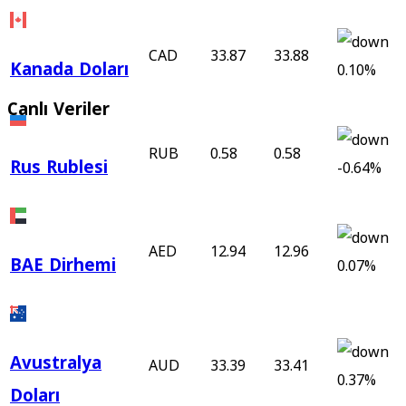
CAD
33.87
33.88
Kanada Doları
0.10%
Canlı Veriler
RUB
0.58
0.58
Rus Rublesi
-0.64%
AED
12.94
12.96
BAE Dirhemi
0.07%
Avustralya
AUD
33.39
33.41
0.37%
Doları