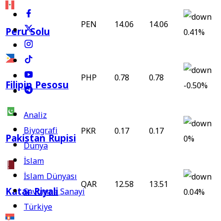
PEN
14.06
14.06
Peru Solu
0.41%
PHP
0.78
0.78
Filipin Pesosu
-0.50%
Analiz
Biyografi
PKR
0.17
0.17
Pakistan Rupisi
0%
Dünya
İslam
İslam Dünyası
QAR
12.58
13.51
Katar Riyali
Savunma Sanayi
0.04%
Türkiye