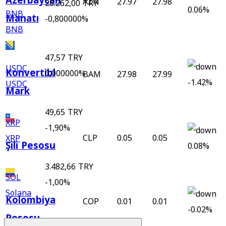
Azerbaycan
AZN
27.97
27.98
28.262,00 TRY
0.06%
BNB
Manatı
-0,800000%
BNB
47,57 TRY
USDC
Konvertibl
0,000000%
BAM
27.98
27.99
-1.42%
USDC
Mark
49,65 TRY
XRP
-1,90%
CLP
0.05
0.05
XRP
Şili Pesosu
0.08%
3.482,66 TRY
SOL
-1,00%
Solana
Kolombiya
COP
0.01
0.01
-0.02%
Pesosu