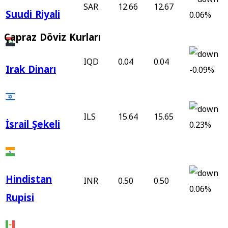
SAR
12.66
12.67
Suudi Riyali
0.06%
Çapraz Döviz Kurları
IQD
0.04
0.04
Irak Dinarı
-0.09%
ILS
15.64
15.65
İsrail Şekeli
0.23%
Hindistan
INR
0.50
0.50
0.06%
Rupisi