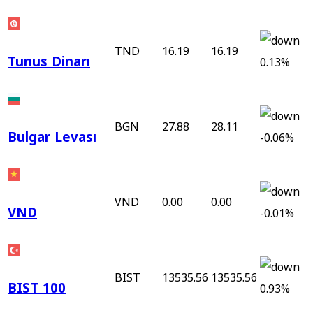
TND
16.19
16.19
Tunus Dinarı
0.13%
BGN
27.88
28.11
Bulgar Levası
-0.06%
VND
0.00
0.00
VND
-0.01%
BIST
13535.56
13535.56
BIST 100
0.93%