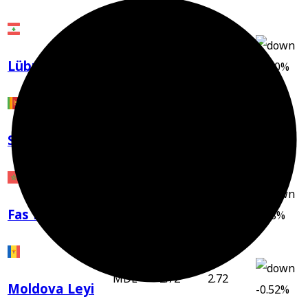
LBP
0.00
0.00
Lübnan Lirası
-0.10%
LKR
0.14
0.14
Sri Lanka Rupisi
0.13%
MAD
5.09
5.10
Fas Dirhemi
0.08%
MDL
2.72
2.72
Moldova Leyi
-0.52%