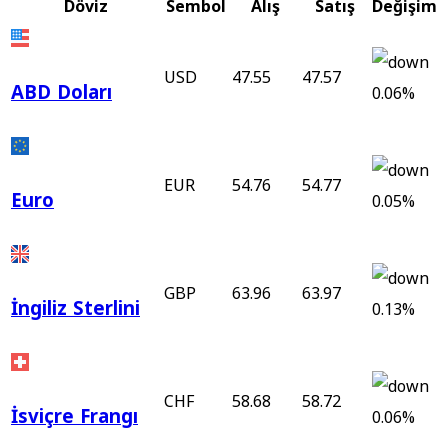
Döviz
Sembol
Alış
Satış
Değişim
USD
47.55
47.57
ABD Doları
0.06%
EUR
54.76
54.77
Euro
0.05%
GBP
63.96
63.97
İngiliz Sterlini
0.13%
CHF
58.68
58.72
İsviçre Frangı
0.06%