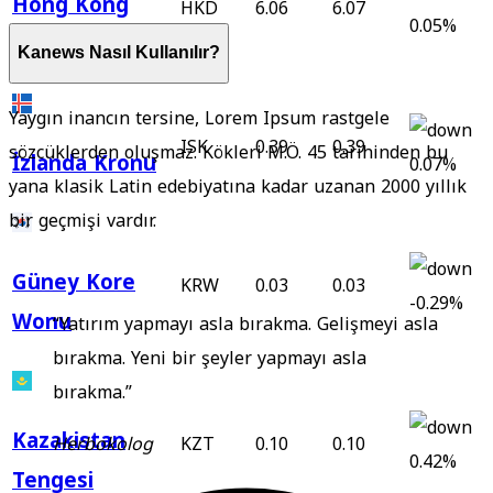
Hong Kong
HKD
6.06
6.07
0.05%
Doları
Kanews Nasıl Kullanılır?
Yaygın inancın tersine, Lorem Ipsum rastgele
ISK
0.39
0.39
sözcüklerden oluşmaz. Kökleri M.Ö. 45 tarihinden bu
İzlanda Kronu
0.07%
yana klasik Latin edebiyatına kadar uzanan 2000 yıllık
bir geçmişi vardır.
Güney Kore
KRW
0.03
0.03
-0.29%
Wonu
“Yatırım yapmayı asla bırakma. Gelişmeyi asla
bırakma. Yeni bir şeyler yapmayı asla
bırakma.”
Kazakistan
KZT
0.10
0.10
Herbokolog
0.42%
Tengesi