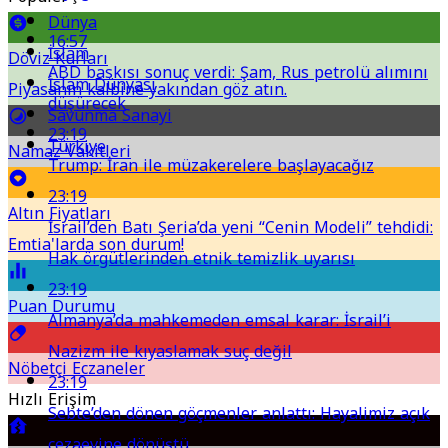
Dünya
16:57
İslam
Döviz Kurları
ABD baskısı sonuç verdi: Şam, Rus petrolü alımını
İslam Dünyası
Piyasanın kalbine yakından göz atın.
düşürecek
Savunma Sanayi
23:19
Türkiye
Namaz Vakitleri
Trump: İran ile müzakerelere başlayacağız
23:19
Altın Fiyatları
İsrail’den Batı Şeria’da yeni “Cenin Modeli” tehdidi:
Emtia'larda son durum!
Hak örgütlerinden etnik temizlik uyarısı
23:19
Puan Durumu
Almanya’da mahkemeden emsal karar: İsrail’i
Nazizm ile kıyaslamak suç değil
Nöbetçi Eczaneler
23:19
Hızlı Erişim
Sebte’den dönen göçmenler anlattı: Hayalimiz açık
cezaevine dönüştü