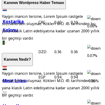
Kanews Wordpress Haber Teması
Yaygın inancın tersine, Lorem Ipsum rastgele
Kostarika
CRC
0.10
0.10
sözcüklerden oluşmaz. Kökleri M.Ö. 45 tarihinden bu
0.06%
Kolonu
yana klasik Latin edebiyatına kadar uzanan 2000 yıllık
bir geçmişi vardır.
DZD
0.36
0.36
Cezayir Dinarı
0.07%
Kanews Nedir?
Yaygın inancın tersine, Lorem Ipsum rastgele
EGP
0.94
0.94
Mısır Lirası
sözcüklerden oluşmaz. Kökleri M.Ö. 45 tarihinden bu
-0.35%
yana klasik Latin edebiyatına kadar uzanan 2000 yıllık
bir geçmişi vardır.