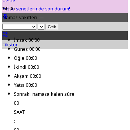
%0.06
Hisse senetlerinde son durum!
Namaz vakitleri —
Yol Durumu
Getir
İmsak
00:00
Fikstür
Güneş
00:00
Öğle
00:00
İkindi
00:00
Akşam
00:00
Yatsı
00:00
Sonraki namaza kalan süre
00
SAAT
: