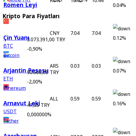
RON
10.42
10.44
Romen Leyi
0.04%
Kripto Para Fiyatları
CNY
7.04
7.04
Çin Yuanı
0.12%
3.073.391,00 TRY
BTC
-0,90%
Bitcoin
ARS
0.03
0.03
Arjantin Pesosu
0.07%
90.566,00 TRY
ETH
-2,00%
Ethereum
ALL
0.59
0.59
Arnavut Leki
0.16%
47,55 TRY
USDT
0,000000%
Tether