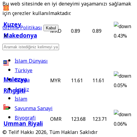
Bu web sitesinde en iyi deneyimi yaşamanızı sağlamak
için çerezler kullanılmaktadır.
Kuzey
Gizlilik Politikası
Kabul
MKD
0.89
0.89
Makedonya
0.43%
Denarı
İslam Dünyası
Türkiye
Malezya
Dünya
MYR
11.61
11.61
0.05%
Analiz
Ringgiti
İslam
Savunma Sanayi
Biyografi
OMR
123.68
123.71
Umman Riyali
0.06%
© Telif Hakkı 2026, Tüm Hakları Saklıdır