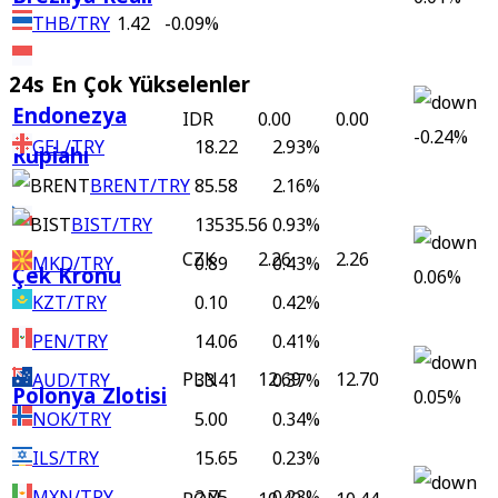
THB/TRY
1.42
-0.09%
24s En Çok Yükselenler
Endonezya
IDR
0.00
0.00
-0.24%
GEL/TRY
18.22
2.93%
Rupiahı
BRENT/TRY
85.58
2.16%
BIST/TRY
13535.56
0.93%
CZK
2.26
2.26
MKD/TRY
0.89
0.43%
Çek Kronu
0.06%
KZT/TRY
0.10
0.42%
PEN/TRY
14.06
0.41%
PLN
12.69
12.70
AUD/TRY
33.41
0.37%
Polonya Zlotisi
0.05%
NOK/TRY
5.00
0.34%
ILS/TRY
15.65
0.23%
MXN/TRY
2.75
0.23%