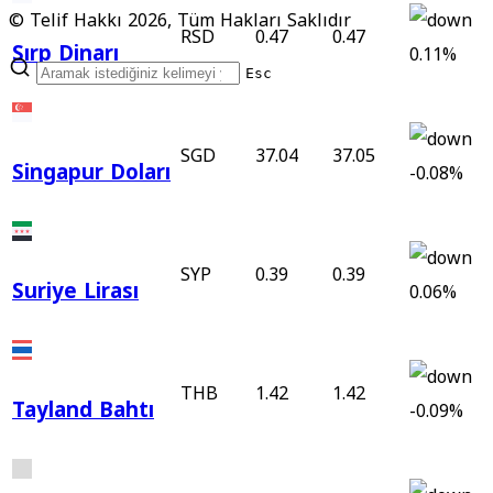
© Telif Hakkı 2026, Tüm Hakları Saklıdır
RSD
0.47
0.47
Sırp Dinarı
0.11%
Esc
SGD
37.04
37.05
Singapur Doları
-0.08%
SYP
0.39
0.39
Suriye Lirası
0.06%
THB
1.42
1.42
Tayland Bahtı
-0.09%