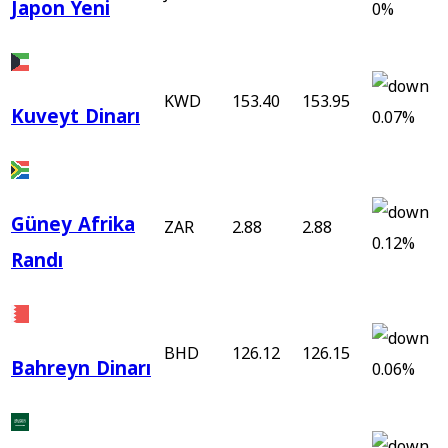
Japon Yeni
0%
KWD
153.40
153.95
Kuveyt Dinarı
0.07%
Güney Afrika
ZAR
2.88
2.88
0.12%
Randı
BHD
126.12
126.15
Bahreyn Dinarı
0.06%