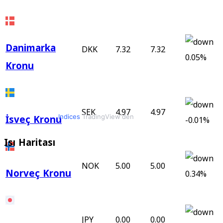
Danimarka
DKK
7.32
7.32
0.05%
Kronu
SEK
4.97
4.97
İsveç Kronu
-0.01%
Indices
TradingView'den
Isı Haritası
NOK
5.00
5.00
Norveç Kronu
0.34%
JPY
0.00
0.00