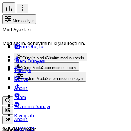
Mod değiştir
Mod Ayarları
Mod seçin, deneyimini kişiselleştirin.
Menü Oluştur
Gündüz Modu
Gündüz modunu seçin.
İslam Dünyası
Gece Modu
Gece modunu seçin.
Türkiye
Dünya
Sistem Modu
Sistem modunu seçin.
Analiz
İslam
Savunma Sanayi
Biyografi
Analiz
Biyografi
Son Gelişmeler
Popüler