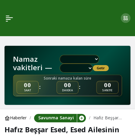
Hafız Beşşar Esed, Esed
0
Paylaş
Ailesinin Kaçış Anlarını
Açıkladı
Namaz
vakitleri —
Getir
Sonraki namaza kalan süre
:
:
00
00
00
SAAT
DAKİKA
SANİYE
Savunma Sanayi
Haberler
Hafız Beşşar
Esed, Esed
Hafız Beşşar Esed, Esed Ailesinin
Ailesinin Kaçış