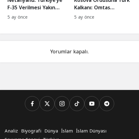
Netanyahu: Türkiye’ye
Kosova Ordusuna Türk
F-35 Verilmesi Yakın
Kalkanı: Omtas
Değil
Teslimatı Tamamlandı
5 ay önce
5 ay önce
Yorumlar kapalı.
Analiz
Biyografi
Dünya
İslam
İslam Dünyası