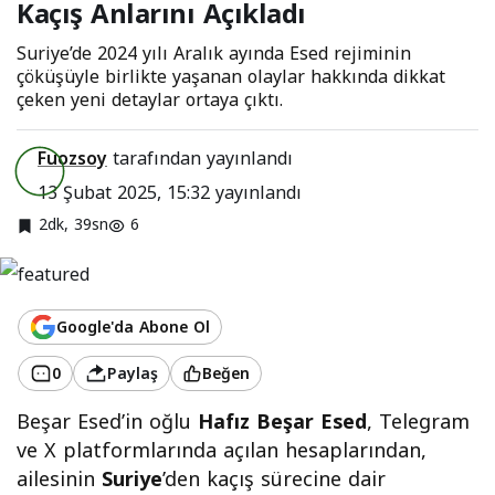
Kaçış Anlarını Açıkladı
Anlarını Açıkladı
Suriye’de 2024 yılı Aralık ayında Esed rejiminin
çöküşüyle birlikte yaşanan olaylar hakkında dikkat
çeken yeni detaylar ortaya çıktı.
Fuozsoy
tarafından yayınlandı
13 Şubat 2025, 15:32
yayınlandı
2dk, 39sn
6
Google'da Abone Ol
0
Paylaş
Beğen
Beşar Esed’in oğlu
Hafız Beşar Esed
, Telegram
ve X platformlarında açılan hesaplarından,
ailesinin
Suriye
’den kaçış sürecine dair