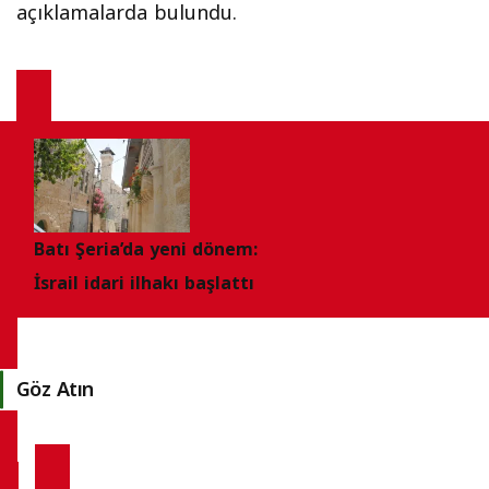
açıklamalarda bulundu.
Batı Şeria’da yeni dönem:
İsrail idari ilhakı başlattı
Göz Atın