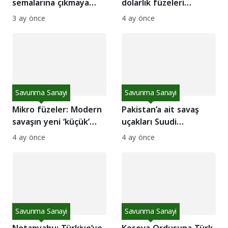
semalarına çıkmaya
dolarlık füzeleri
hazırlanıyor
zorluyor
3 ay önce
4 ay önce
Savunma Sanayi
Savunma Sanayi
Mikro füzeler: Modern
Pakistan’a ait savaş
savaşın yeni ‘küçük’
uçakları Suudi
devleri
Arabistan’a ulaştı
4 ay önce
4 ay önce
Savunma Sanayi
Savunma Sanayi