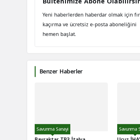
Bültenimize Abone Olabilirsi
Yeni haberlerden haberdar olmak için fır
kaçırma ve ücretsiz e-posta aboneliğini
hemen başlat.
Benzer Haberler
Savunma Sanayi
Savunma S
Bayraktar TB3 İtalya
Ucuz İHA’