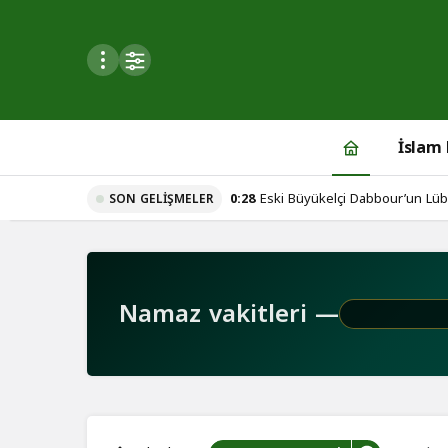
Mod
değiştir
İslam
0:28
Eski Büyükelçi Dabbour’un Lübn
SON GELIŞMELER
du
iç hesaplaşma iddiaları!
u seçin.
Namaz vakitleri —
seçin.
u
 seçin.