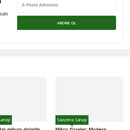
n
satı
ABONE OL
anayi
Savunma Sanayi
lar milyon dolarlık
Mikro füzeler: Modern