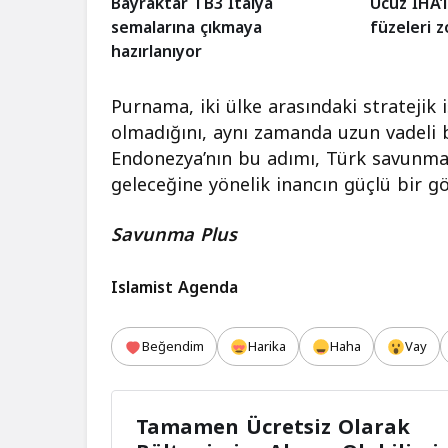
Bayraktar TB3 İtalya
Ucuz İHA’l
semalarına çıkmaya
füzeleri z
hazırlanıyor
Purnama, iki ülke arasındaki stratejik 
olmadığını, aynı zamanda uzun vadeli bir
Endonezya’nın bu adımı, Türk savunma
geleceğine yönelik inancın güçlü bir gö
Savunma Plus
Islamist Agenda
Beğendim
Harika
Haha
Vay
Tamamen Ücretsiz Olarak