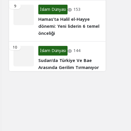
9
İslam Dünyası
153
Hamas’ta Halil el-Hayye
dönemi: Yeni liderin 6 temel
önceliği
10
İslam Dünyası
144
Sudan’da Türkiye Ve Bae
Arasında Gerilim Tırmanıyor