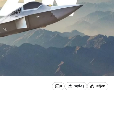
0
Paylaş
Beğen