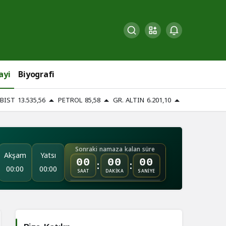
ayi
Biyografi
BIST
13.535,56
PETROL
85,58
GR. ALTIN
6.201,10
Sonraki namaza kalan süre
Akşam
Yatsı
:
:
00
00
00
00:00
00:00
SAAT
DAKİKA
SANİYE