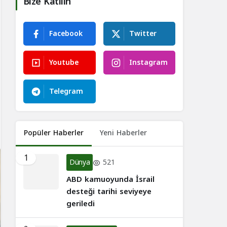
Bize Katılın
Facebook
Twitter
Youtube
Instagram
Telegram
Popüler Haberler
Yeni Haberler
1
Dünya
521
ABD kamuoyunda İsrail
desteği tarihi seviyeye
geriledi