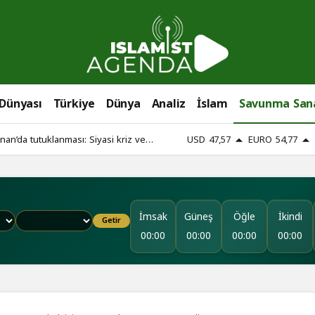
 Dünyası
Türkiye
Dünya
Analiz
İslam
Savunma San
an’da tutuklanması: Siyasi kriz ve
USD
47,57
EURO
54,77
İmsak
Güneş
Öğle
İkindi
Getir
00:00
00:00
00:00
00:00