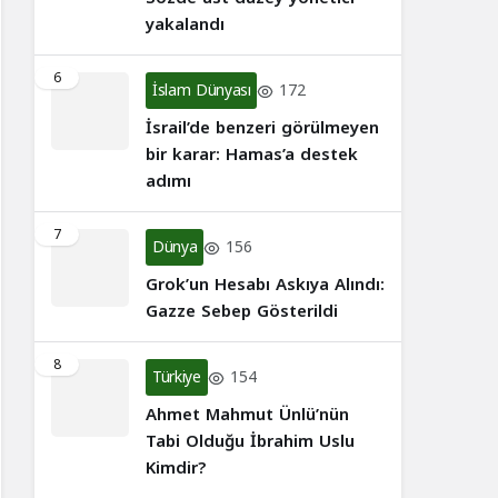
yakalandı
6
İslam Dünyası
172
İsrail’de benzeri görülmeyen
bir karar: Hamas’a destek
adımı
7
Dünya
156
Grok’un Hesabı Askıya Alındı:
Gazze Sebep Gösterildi
8
Türkiye
154
Ahmet Mahmut Ünlü’nün
Tabi Olduğu İbrahim Uslu
Kimdir?