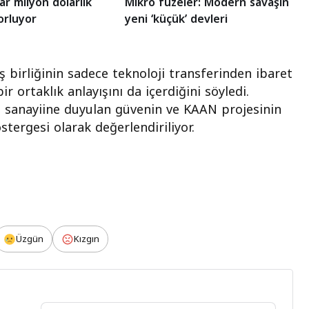
ar milyon dolarlık
Mikro füzeler: Modern savaşın
orluyor
yeni ‘küçük’ devleri
iş birliğinin sadece teknoloji transferinden ibaret
 ortaklık anlayışını da içerdiğini söyledi.
 sanayiine duyulan güvenin ve KAAN projesinin
stergesi olarak değerlendiriliyor.
Üzgün
Kızgın