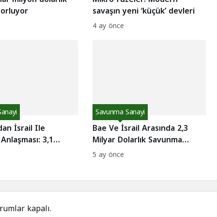
zorluyor
savaşın yeni ‘küçük’ devleri
4 ay önce
anayi
Savunma Sanayi
an İsrail Ile
Bae Ve İsrail Arasında 2,3
Anlaşması: 3,1
Milyar Dolarlık Savunma
lar
Anlaşması
5 ay önce
rumlar kapalı.