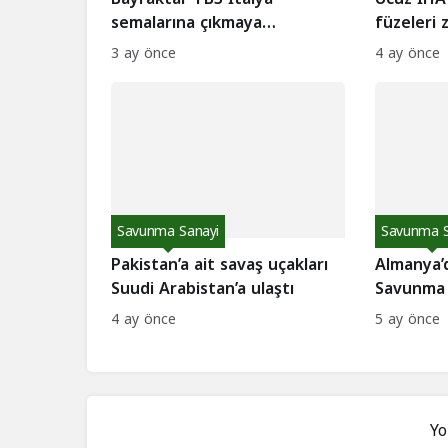
semalarına çıkmaya
füzeleri 
hazırlanıyor
3 ay önce
4 ay önce
Savunma Sanayi
Savunma S
Pakistan’a ait savaş uçakları
Almanya’d
Suudi Arabistan’a ulaştı
Savunma 
Milyar Do
4 ay önce
5 ay önce
Yo