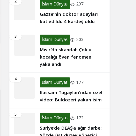
2
İslam Dünyası
297
Gazze’nin doktor adayları
katledildi: 4 kardeş öldü
3
İslam Dünyası
203
Mısır’da skandal: Çoklu
kocalığı öven fenomen
yakalandı
4
İslam Dünyası
177
Kassam Tugayları’ndan özel
video: Buldozeri yakan isim
5
İslam Dünyası
172
Suriye’de DEAŞ’a ağır darbe:
Sözde üst düzey yönetici