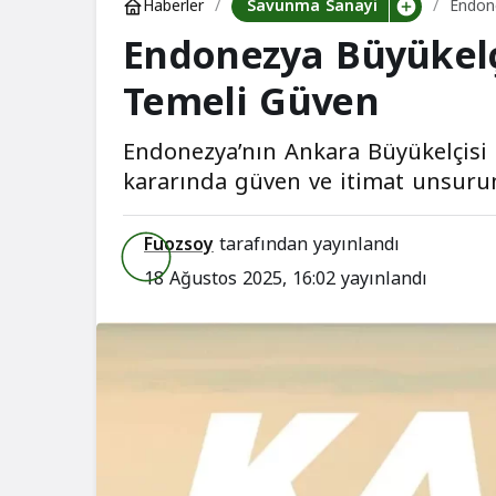
Savunma Sanayi
Haberler
Endon
Endonezya Büyükelç
Temeli Güven
Endonezya’nın Ankara Büyükelçisi
kararında güven ve itimat unsurun
Fuozsoy
tarafından yayınlandı
18 Ağustos 2025, 16:02
yayınlandı