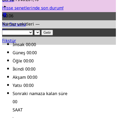
Hisse senetlerinde son durum!
%0.06
Namaz vakitleri —
Yol Durumu
Getir
Fikstür
İmsak
00:00
Güneş
00:00
Öğle
00:00
İkindi
00:00
Akşam
00:00
Yatsı
00:00
Sonraki namaza kalan süre
00
SAAT