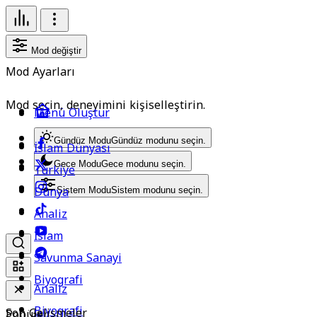
Mod değiştir
Mod Ayarları
Mod seçin, deneyimini kişiselleştirin.
Menü Oluştur
Gündüz Modu
Gündüz modunu seçin.
İslam Dünyası
Gece Modu
Gece modunu seçin.
Türkiye
Dünya
Sistem Modu
Sistem modunu seçin.
Analiz
İslam
Savunma Sanayi
Biyografi
Analiz
Biyografi
Son Gelişmeler
Popüler