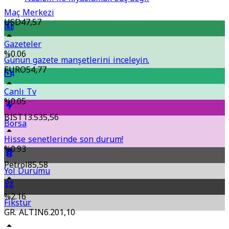
Maç Merkezi
USD
47,57
Gazeteler
%0.06
Günün gazete manşetlerini inceleyin.
EURO
54,77
Canlı Tv
%0.05
BIST
13.535,56
Borsa
Hisse senetlerinde son durum!
%0.93
Petrol
85,58
Yol Durumu
%2.16
Fikstür
GR. ALTIN
6.201,10