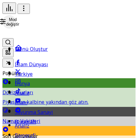
Mod
değiştir
Menü Oluştur
İslam Dünyası
Popüler
Türkiye
Dünya
Döviz Kurları
Analiz
Piyasanın kalbine yakından göz atın.
İslam
Savunma Sanayi
Namaz Vakitleri
Biyografi
Analiz
Biyografi
Son Gelişmeler