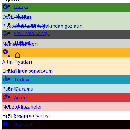
Dünya
İslam
Döviz Kurları
İslam Dünyası
Piyasanın kalbine yakından göz atın.
Savunma Sanayi
Türkiye
Namaz Vakitleri
Altın Fiyatları
İslam Dünyası
Emtia'larda son durum!
Türkiye
Dünya
Puan Durumu
Analiz
İslam
Nöbetçi Eczaneler
Savunma Sanayi
Hızlı Erişim
Biyografi