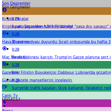
Son Depremler
Son Gelişmeler
Kripto Paralar
0:28
Kripto para piyasalarında son durum!
İsrail, Gazze’den 1,316 Filistinliyi “yasa dışı savaşçı” i
0:28
Hava Durumu
İbrani medyası duyurdu: İsrail ordusunda bu hafta 3 
0:28
Maç Merkezi
İsrail Kabinesi karıştı: Trump’ın Gazze planına sert it
0:28
Gazeteler
Eski Filistin Büyükelçisi Dabbour Lübnan’da gözaltına
Günün gazete manşetlerini inceleyin.
0:28
Suriye’de trafik kazaları ikiye katlandı: Felaketin ned
Canlı Tv
USD
47,57
Borsa