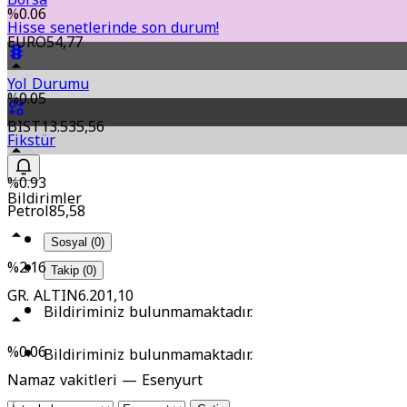
%0.06
Hisse senetlerinde son durum!
EURO
54,77
Yol Durumu
%0.05
BIST
13.535,56
Fikstür
%0.93
Bildirimler
Petrol
85,58
Sosyal (0)
%2.16
Takip (0)
GR. ALTIN
6.201,10
Bildiriminiz bulunmamaktadır.
%0.06
Bildiriminiz bulunmamaktadır.
Namaz vakitleri — Esenyurt