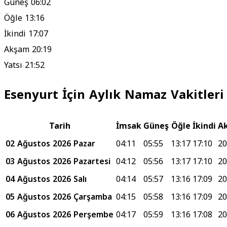
Güneş
06:02
Öğle
13:16
İkindi
17:07
Akşam
20:19
Yatsı
21:52
Esenyurt İçin Aylık Namaz Vakitleri
Tarih
İmsak
Güneş
Öğle
İkindi
A
02 Ağustos 2026 Pazar
04:11
05:55
13:17
17:10
20
03 Ağustos 2026 Pazartesi
04:12
05:56
13:17
17:10
20
04 Ağustos 2026 Salı
04:14
05:57
13:16
17:09
20
05 Ağustos 2026 Çarşamba
04:15
05:58
13:16
17:09
20
06 Ağustos 2026 Perşembe
04:17
05:59
13:16
17:08
20