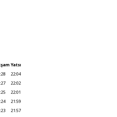
kşam
Yatsı
:28
22:04
:27
22:02
:25
22:01
:24
21:59
:23
21:57