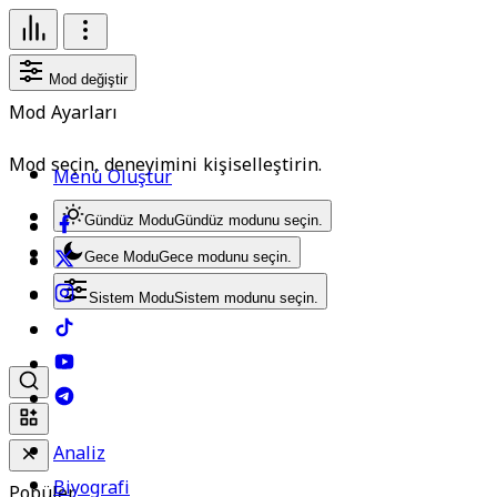
Mod değiştir
Mod Ayarları
Mod seçin, deneyimini kişiselleştirin.
Menü Oluştur
Gündüz Modu
Gündüz modunu seçin.
Gece Modu
Gece modunu seçin.
Sistem Modu
Sistem modunu seçin.
Analiz
Biyografi
Popüler