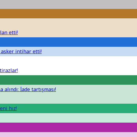
lan etti!
asker intihar etti!
irazlar!
 alındı: İade tartışması!
eni hız!