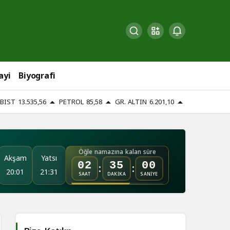
ayi
Biyografi
BIST
13.535,56
PETROL
85,58
GR. ALTIN
6.201,10
Öğle namazına kalan süre
Akşam
Yatsı
:
:
02
34
59
20:01
21:31
SAAT
DAKİKA
SANİYE