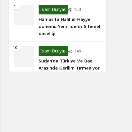
9
İslam Dünyası
153
Hamas’ta Halil el-Hayye
dönemi: Yeni liderin 6 temel
önceliği
10
İslam Dünyası
146
Sudan’da Türkiye Ve Bae
Arasında Gerilim Tırmanıyor