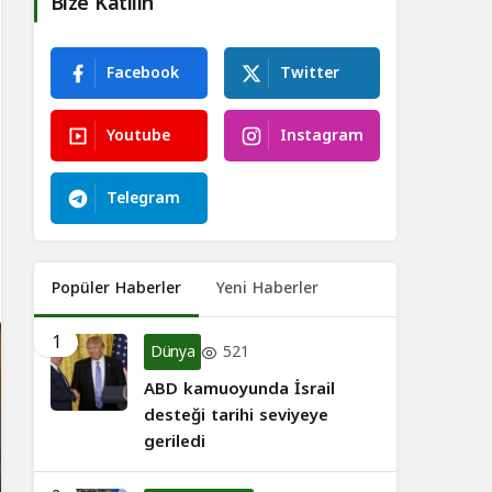
Bize Katılın
Facebook
Twitter
Youtube
Instagram
Telegram
Popüler Haberler
Yeni Haberler
1
Dünya
521
ABD kamuoyunda İsrail
desteği tarihi seviyeye
geriledi