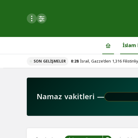
Mod
değiştir
İslam
0:28
İsrail, Gazze’den 1,316 Filistinliy
SON GELIŞMELER
du
u seçin.
Namaz vakitleri —
seçin.
u
 seçin.