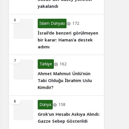
yakalandı
6
İslam Dünyası
172
İsrail’de benzeri görülmeyen
bir karar: Hamas’a destek
adımı
7
Türkiye
162
Ahmet Mahmut Ünlü’nün
Tabi Olduğu İbrahim Uslu
Kimdir?
8
Dünya
158
Grok’un Hesabı Askıya Alındı:
Gazze Sebep Gösterildi