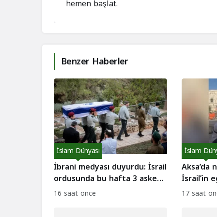
hemen başlat.
Benzer Haberler
İslam Dünyası
İslam Dün
İbrani medyası duyurdu: İsrail
Aksa’da n
ordusunda bu hafta 3 asker
İsrail’in
intihar etti!
mı?
16 saat önce
17 saat ön