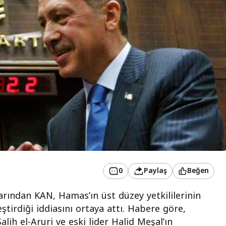
0
Paylaş
Beğen
larından KAN, Hamas’ın üst düzey yetkililerinin
ştirdiği iddiasını ortaya attı. Habere göre,
ih el-Aruri ve eski lider Halid Meşal’ın