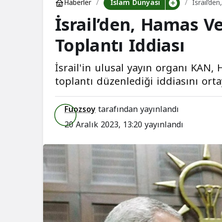
İslam Dünyası
Haberler
İsrail’de
İsrail’den, Hamas Ve
Toplantı Iddiası
İsrail'in ulusal yayın organı KAN, 
toplantı düzenlediği iddiasını ortay
Fuozsoy
tarafından yayınlandı
20 Aralık 2023, 13:20
yayınlandı