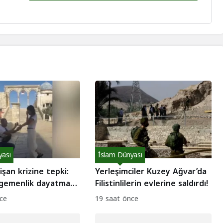
yası
İslam Dünyası
işan krizine tepki:
Yerleşimciler Kuzey Ağvar’da
 egemenlik dayatması
Filistinlilerin evlerine saldırdı!
ce
19 saat önce