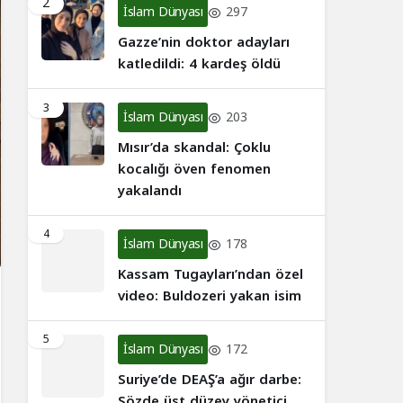
2
İslam Dünyası
297
Gazze’nin doktor adayları
katledildi: 4 kardeş öldü
3
İslam Dünyası
203
Mısır’da skandal: Çoklu
kocalığı öven fenomen
yakalandı
4
İslam Dünyası
178
Kassam Tugayları’ndan özel
video: Buldozeri yakan isim
5
İslam Dünyası
172
Suriye’de DEAŞ’a ağır darbe:
Sözde üst düzey yönetici