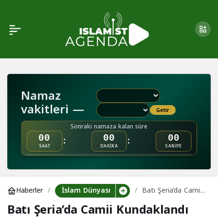
Batı Şeria’da Camii
0
Kundaklandı
Namaz
vakitleri —
Getir
Sonraki namaza kalan süre
:
:
00
00
00
SAAT
DAKİKA
SANİYE
İslam Dünyası
Haberler
Batı Şeria’da Camii
Kundaklandı
Batı Şeria’da Camii Kundaklandı