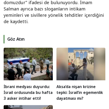
domuzdur” ifadesi de bulunuyordu. İmam
Salman ayrıca bazı sloganların intikam
yeminleri ve sivillere yönelik tehditler içerdiğini
de kaydetti.
Göz Atın
İbrani medyası duyurdu:
Aksa’da nişan krizine
İsrail ordusunda bu hafta
tepki: İsrail’in egemenlik
3 asker intihar etti!
dayatması mı?