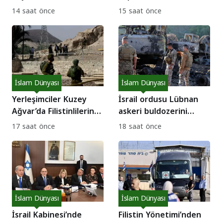
ordusunda bu hafta 3
egemenlik dayatması
14 saat önce
15 saat önce
asker intihar etti!
mı?
İslam Dünyası
İslam Dünyası
Yerleşimciler Kuzey
İsrail ordusu Lübnan
Ağvar’da Filistinlilerin
askeri buldozerini
evlerine saldırdı!
hedef aldı: 1 asker
17 saat önce
18 saat önce
yaralı!
İslam Dünyası
İslam Dünyası
İsrail Kabinesi’nde
Filistin Yönetimi’nden