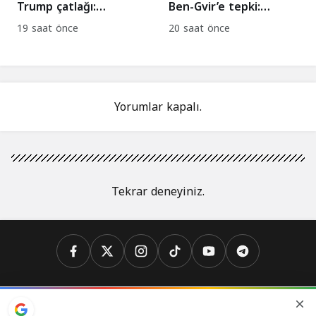
Trump çatlağı:
Ben-Gvir’e tepki:
Saldırılara devam
Kızılhaç yasağına
19 saat önce
20 saat önce
edilsin çağrısı!
kınama!
Yorumlar kapalı.
Tekrar deneyiniz.
Analiz
Biyografi
Dünya
İslam
İslam Dünyası