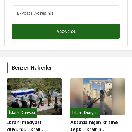
ABONE OL
Benzer Haberler
İslam Dünyası
İslam Dünyası
İbrani medyası
Aksa’da nişan krizine
duyurdu: İsrail
tepki: İsrail’in