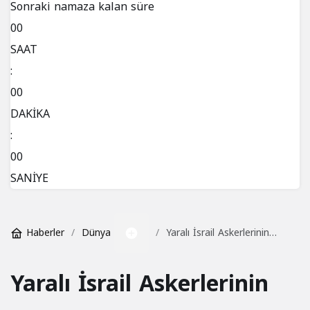
Kripto para piyasalarında son durum!
Sonraki namaza kalan süre
00
Hava Durumu
SAAT
:
Maç Merkezi
00
DAKİKA
Gazeteler
:
Günün gazete manşetlerini inceleyin.
00
SANİYE
Canlı Tv
Haberler
Dünya
Yaralı İsrail Askerlerinin
Borsa
Sayısı Ordunun
Hisse senetlerinde son durum!
Bildirdiğinden Çok Daha
Yaralı İsrail Askerlerinin
Fazla
Yol Durumu