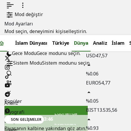
Mod değiştir
Mod Ayarları
Mod seçin, deneyimini kişiselleştirin.
Menü Oluştur
İslam Dünyası
Türkiye
Dünya
Analiz
İslam
Gündüz Modu
Gündüz modunu seçin.
Gece Modu
Gece modunu seçin.
USD
47,57
Sistem Modu
Sistem modunu seçin.
%0.06
Ateş
EURO
54,77
altında
%0.05
Popüler
müzakere:
Analiz
BIST
13.535,56
Biyografi
Lübnan’da
3:46
Döviz Kurları
SON GELIŞMELER
Dünya
tırmanma
%0.93
Piyasanın kalbine yakından göz atın.
İslam