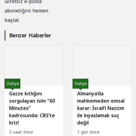
ücretsiz e-posta
aboneliğini hemen
başlat.
Benzer Haberler
Dünya
Dünya
Gazze kıtlığını
Almanya’da
sorgulayan isim “60
mahkemeden emsal
Minutes”
karar: İsrail’i Nazizm
kadrosunda: CBS’te
ile kıyaslamak suç
kriz!
değil
3 saat önce
1 gün önce