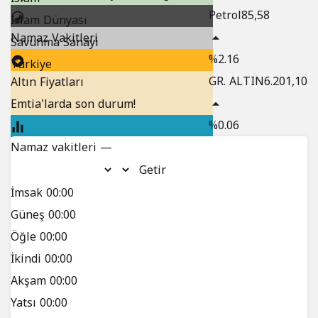
mı,
Petrol
85,58
İslam Dünyası
Namaz Vakitleri
sükunet
Savunma Sanayi
%2.16
Türkiye
mi?
GR. ALTIN
6.201,10
Altın Fiyatları
Emtia'larda son durum!
%0.06
Namaz vakitleri —
Puan Durumu
Getir
Nöbetçi Eczaneler
İmsak
00:00
Hızlı Erişim
Güneş
00:00
Öğle
00:00
Son Depremler
İkindi
00:00
Akşam
00:00
Kripto Paralar
Yatsı
00:00