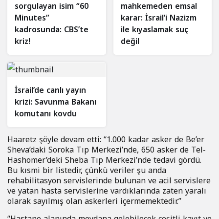
sorgulayan isim “60
mahkemeden emsal
Minutes”
karar: İsrail’i Nazizm
kadrosunda: CBS’te
ile kıyaslamak suç
kriz!
değil
İsrail’de canlı yayın
krizi: Savunma Bakanı
komutanı kovdu
Haaretz şöyle devam etti: “1.000 kadar asker de Be’er
Sheva’daki Soroka Tıp Merkezi’nde, 650 asker de Tel-
Hashomer’deki Sheba Tıp Merkezi’nde tedavi gördü.
Bu kısmi bir listedir, çünkü veriler şu anda
rehabilitasyon servislerinde bulunan ve acil servislere
ve yatan hasta servislerine vardıklarında zaten yaralı
olarak sayılmış olan askerleri içermemektedir.”
“Hastane alanında meydana gelebilecek çeşitli kayıt ve