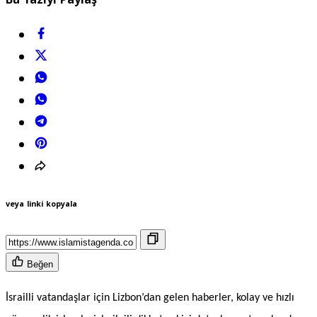
veya linki kopyala
Beğen
İsrailli vatandaşlar için Lizbon’dan gelen haberler, kolay ve hızlı