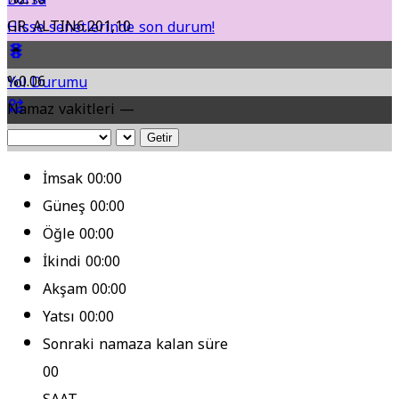
GR. ALTIN
6.201,10
Hisse senetlerinde son durum!
%0.06
Yol Durumu
Namaz vakitleri —
Fikstür
Getir
İmsak
00:00
Güneş
00:00
Öğle
00:00
İkindi
00:00
Akşam
00:00
Yatsı
00:00
Sonraki namaza kalan süre
00