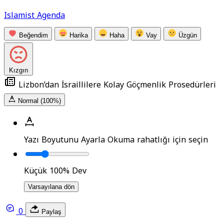
Islamist Agenda
Beğendim
Harika
Haha
Vay
Üzgün
Kızgın
Lizbon’dan İsraillilere Kolay Göçmenlik Prosedürleri
Normal (100%)
Yazı Boyutunu Ayarla
Okuma rahatlığı için seçin
Küçük
100%
Dev
Varsayılana dön
0
Paylaş