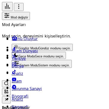
Mod değiştir
Mod Ayarları
Mod seçin, deneyimini kişiselleştirin.
Menü Oluştur
Gündüz Modu
Gündüz modunu seçin.
İslam Dünyası
Gece Modu
Gece modunu seçin.
Türkiye
Dünya
Sistem Modu
Sistem modunu seçin.
Analiz
İslam
Savunma Sanayi
Biyografi
Analiz
Biyografi
Son Gelişmeler
Popüler