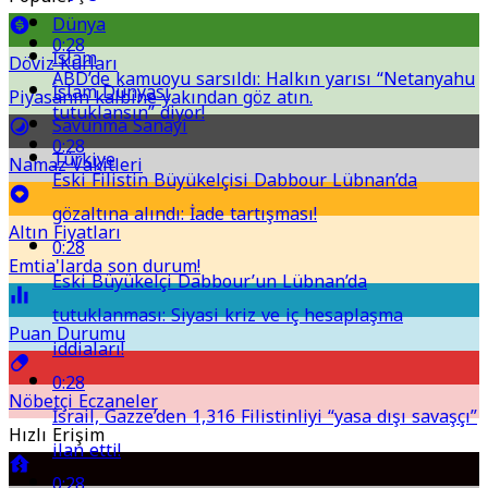
Dünya
0:28
İslam
Döviz Kurları
ABD’de kamuoyu sarsıldı: Halkın yarısı “Netanyahu
İslam Dünyası
Piyasanın kalbine yakından göz atın.
tutuklansın” diyor!
Savunma Sanayi
0:28
Türkiye
Namaz Vakitleri
Eski Filistin Büyükelçisi Dabbour Lübnan’da
gözaltına alındı: İade tartışması!
Altın Fiyatları
0:28
Emtia'larda son durum!
Eski Büyükelçi Dabbour’un Lübnan’da
tutuklanması: Siyasi kriz ve iç hesaplaşma
Puan Durumu
iddiaları!
0:28
Nöbetçi Eczaneler
İsrail, Gazze’den 1,316 Filistinliyi “yasa dışı savaşçı”
Hızlı Erişim
ilan etti!
0:28