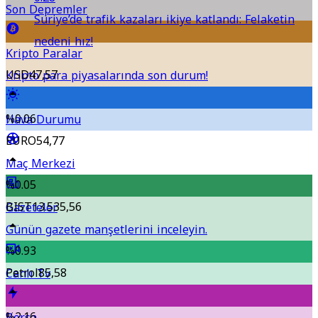
Son Depremler
Suriye’de trafik kazaları ikiye katlandı: Felaketin
nedeni hız!
Kripto Paralar
USD
47,57
Kripto para piyasalarında son durum!
%0.06
Hava Durumu
EURO
54,77
Maç Merkezi
%0.05
BIST
13.535,56
Gazeteler
Günün gazete manşetlerini inceleyin.
%0.93
Petrol
85,58
Canlı Tv
%2.16
Borsa