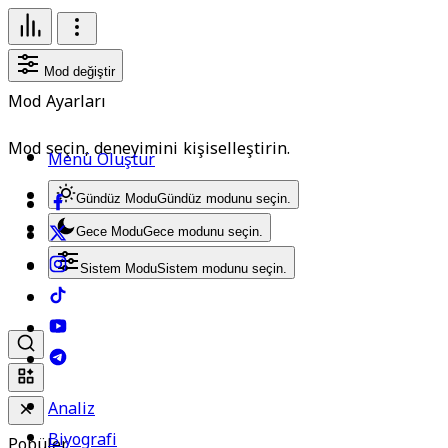
Mod değiştir
Mod Ayarları
Mod seçin, deneyimini kişiselleştirin.
Menü Oluştur
Gündüz Modu
Gündüz modunu seçin.
Gece Modu
Gece modunu seçin.
Sistem Modu
Sistem modunu seçin.
Analiz
Biyografi
Popüler