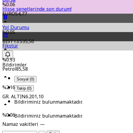
%0.06
Hisse senetlerinde son durum!
EURO
54,77
Yol Durumu
%0.05
BIST
13.535,56
Fikstür
%0.93
Bildirimler
Petrol
85,58
Sosyal (0)
%2.16
Takip (0)
GR. ALTIN
6.201,10
Bildiriminiz bulunmamaktadır.
%0.06
Bildiriminiz bulunmamaktadır.
Namaz vakitleri —