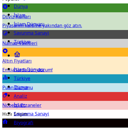
Dünya
İslam
Döviz Kurları
İslam Dünyası
Piyasanın kalbine yakından göz atın.
Savunma Sanayi
Türkiye
Namaz Vakitleri
Altın Fiyatları
İslam Dünyası
Emtia'larda son durum!
Türkiye
Dünya
Puan Durumu
Analiz
İslam
Nöbetçi Eczaneler
Savunma Sanayi
Hızlı Erişim
Biyografi