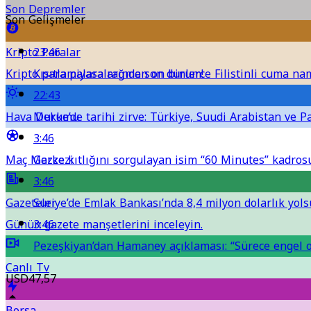
Son Depremler
Son Gelişmeler
Kripto Paralar
23:46
Kripto para piyasalarında son durum!
Kısıtlamalara rağmen on binlerce Filistinli cuma nam
22:43
Hava Durumu
Mekke’de tarihi zirve: Türkiye, Suudi Arabistan ve 
3:46
Maç Merkezi
Gazze kıtlığını sorgulayan isim “60 Minutes” kadrosu
3:46
Gazeteler
Suriye’de Emlak Bankası’nda 8,4 milyon dolarlık yols
Günün gazete manşetlerini inceleyin.
3:46
Pezeşkiyan’dan Hamaney açıklaması: “Sürece engel o
Canlı Tv
USD
47,57
Borsa