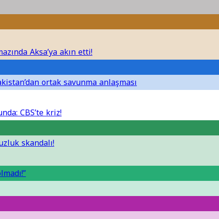
azında Aksa’ya akın etti!
Pakistan’dan ortak savunma anlaşması
nda: CBS’te kriz!
uzluk skandalı!
lmadı!”