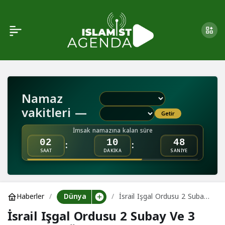
Hamas: İşgal Güçlerinin
0
Paylaş
Filistinli Sivilleri Alıkoyup
Kıyafetlerini Çıkararak
Namaz
Fotoğraflaması Savaş
vakitleri —
Getir
Suçu
İmsak namazına kalan süre
:
:
02
10
48
SAAT
DAKİKA
SANİYE
Dünya
Haberler
İsrail Işgal Ordusu 2 Subay
Ve 3 Askerinin Ölümünü
İsrail Işgal Ordusu 2 Subay Ve 3
Açıkladı