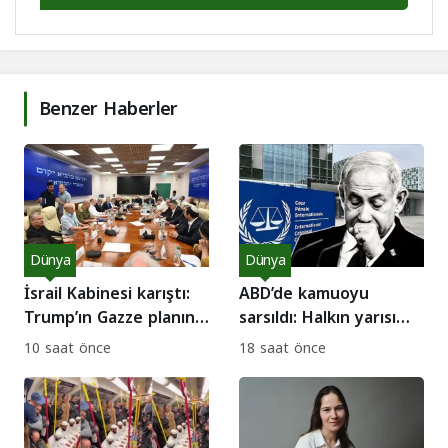
Benzer Haberler
Dünya
Dünya
İsrail Kabinesi karıştı:
ABD’de kamuoyu
Trump’ın Gazze planına
sarsıldı: Halkın yarısı
sert itirazlar!
“Netanyahu
10 saat önce
18 saat önce
tutuklansın” diyor!