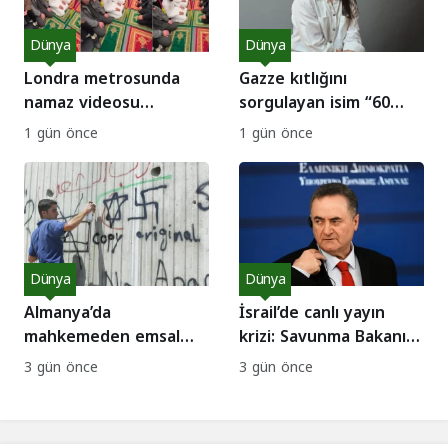
Dünya
Dünya
Londra metrosunda
Gazze kıtlığını
namaz videosu
sorgulayan isim “60
provokasyon yarattı:
Minutes” kadrosunda:
1 gün önce
1 gün önce
Gerçek ne çıktı?
CBS’te kriz!
Dünya
Dünya
Almanya’da
İsrail’de canlı yayın
mahkemeden emsal
krizi: Savunma Bakanı
karar: İsrail’i Nazizm ile
komutanı kovdu
3 gün önce
3 gün önce
kıyaslamak suç değil