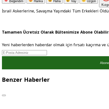
Beğendim
Harika
Haha
Vay
Üzgün
Kızg
İsrail Askerlerine, Savaşma Yaşındaki Tüm Erkekleri Öld
Tamamen Ücretsiz Olarak Bültenimize Abone Olabilir
Yeni haberlerden haberdar olmak için fırsatı kaçırma ve 
Abone
Benzer Haberler