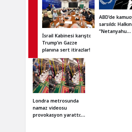
ABD’de kamuo
sarsıldı: Halkın
“Netanyahu
İsrail Kabinesi karıştı:
tutuklansın” d
Trump’ın Gazze
planına sert itirazlar!
Londra metrosunda
namaz videosu
provokasyon yarattı:
Gerçek ne çıktı?