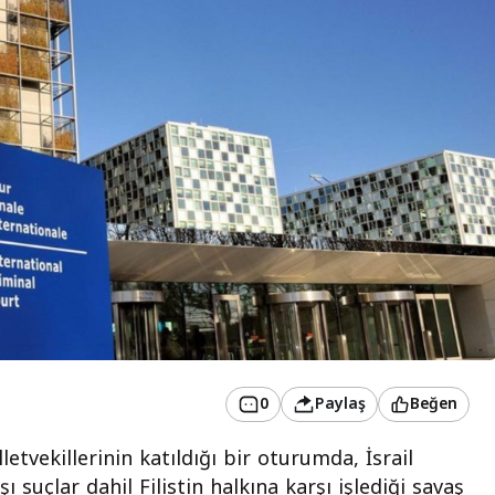
0
Paylaş
Beğen
tvekillerinin katıldığı bir oturumda, İsrail
ı suçlar dahil
Filistin halkına karşı işlediği savaş