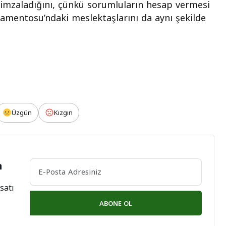
imzaladığını, çünkü sorumluların hesap vermesi
rlamentosu’ndaki meslektaşlarını da aynı şekilde
Üzgün
Kızgın
n
satı
ABONE OL