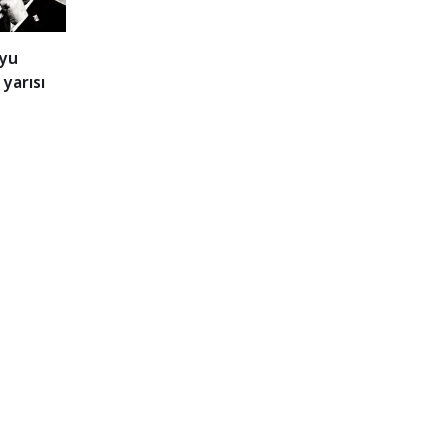
yu
 yarısı
iyor!