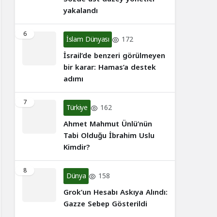
yakalandı
6
İslam Dünyası
172
İsrail’de benzeri görülmeyen
bir karar: Hamas’a destek
adımı
7
Türkiye
162
Ahmet Mahmut Ünlü’nün
Tabi Olduğu İbrahim Uslu
Kimdir?
8
Dünya
158
Grok’un Hesabı Askıya Alındı:
Gazze Sebep Gösterildi