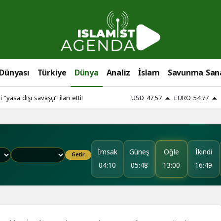
 Dünyası
Türkiye
Dünya
Analiz
İslam
Savunma San
i “yasa dışı savaşçı” ilan etti!
USD
47,57
EURO
54,77
İmsak
Güneş
Öğle
İkindi
Getir
04:10
05:48
13:00
16:49