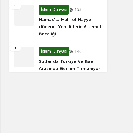
9
İslam Dünyası
153
Hamas’ta Halil el-Hayye
dönemi: Yeni liderin 6 temel
önceliği
10
İslam Dünyası
146
Sudan’da Türkiye Ve Bae
Arasında Gerilim Tırmanıyor