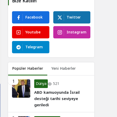
Bize Katılın
Facebook
Twitter
Youtube
Instagram
Telegram
Popüler Haberler
Yeni Haberler
1
Dünya
521
ABD kamuoyunda İsrail
desteği tarihi seviyeye
geriledi