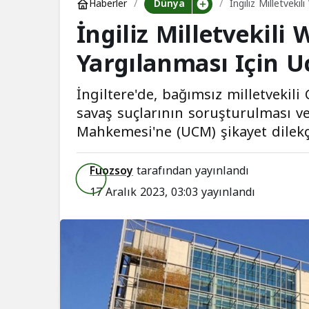
Dünya
Haberler
İngiliz Milletveki
İngiliz Milletvekili 
Yargılanması Için 
İngiltere'de, bağımsız milletvekili 
savaş suçlarının soruşturulması ve
Mahkemesi'ne (UCM) şikayet dilekç
Fuozsoy
tarafından yayınlandı
17 Aralık 2023, 03:03
yayınlandı