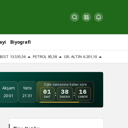
ayi
Biyografi
BIST
13.535,56
PETROL
85,58
GR. ALTIN
6.201,10
Öğle namazına kalan süre
Akşam
Yatsı
:
:
01
38
15
20:01
21:31
SAAT
DAKİKA
SANİYE