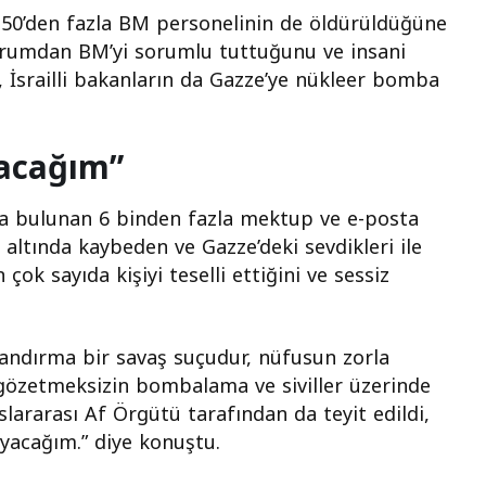
a 150’den fazla BM personelinin de öldürüldüğüne
durumdan BM’yi sorumlu tuttuğunu ve insani
ı, İsrailli bakanların da Gazze’ye nükleer bomba
yacağım”
da bulunan 6 binden fazla mektup ve e-posta
 altında kaybeden ve Gazze’deki sevdikleri ile
ok sayıda kişiyi teselli ettiğini ve sessiz
alandırma bir savaş suçudur, nüfusun zorla
 gözetmeksizin bombalama ve siviller üzerinde
lararası Af Örgütü tarafından da teyit edildi,
yacağım.” diye konuştu.