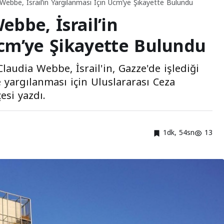
li Webbe, İsrail’in Yargılanması Için Ucm’ye Şikayette Bulundu
Webbe, İsrail’in
Ucm’ye Şikayette Bulundu
Claudia Webbe, İsrail'in, Gazze'de işlediği
 yargılanması için Uluslararası Ceza
esi yazdı.
1dk, 54sn
13