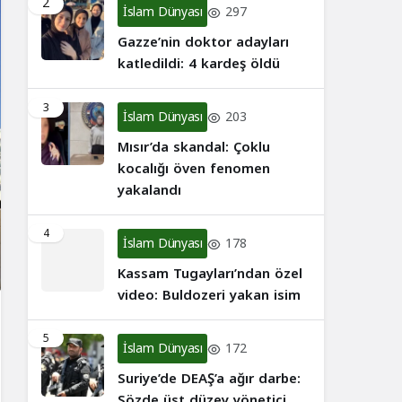
2
İslam Dünyası
297
Gazze’nin doktor adayları
katledildi: 4 kardeş öldü
3
İslam Dünyası
203
Mısır’da skandal: Çoklu
kocalığı öven fenomen
yakalandı
4
İslam Dünyası
178
Kassam Tugayları’ndan özel
video: Buldozeri yakan isim
5
İslam Dünyası
172
Suriye’de DEAŞ’a ağır darbe:
Sözde üst düzey yönetici