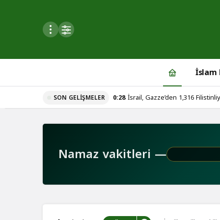
Mod
değiştir
İslam
0:28
İsrail, Gazze’den 1,316 Filistinliy
SON GELIŞMELER
du
u seçin.
Namaz vakitleri —
seçin.
u
 seçin.