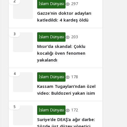
2
İslam Dünyası
297
Gazze’nin doktor adayları
katledildi: 4 kardeş öldü
3
İslam Dünyası
203
Mısır’da skandal: Çoklu
kocalığı öven fenomen
yakalandı
4
İslam Dünyası
178
Kassam Tugayları’ndan özel
video: Buldozeri yakan isim
5
İslam Dünyası
172
Suriye’de DEAŞ’a ağır darbe:
Sözde üst düzey yönetici