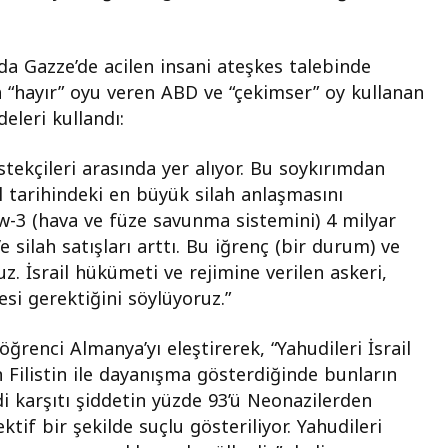
da Gazze’de acilen insani ateşkes talebinde
 “hayır” oyu veren ABD ve “çekimser” oy kullanan
eleri kullandı:
tekçileri arasında yer alıyor. Bu soykırımdan
ail tarihindeki en büyük silah anlaşmasını
w-3 (hava ve füze savunma sistemini) 4 milyar
’e silah satışları arttı. Bu iğrenç (bir durum) ve
z. İsrail hükümeti ve rejimine verilen askeri,
si gerektiğini söylüyoruz.”
ğrenci Almanya’yı eleştirerek, “Yahudileri İsrail
in Filistin ile dayanışma gösterdiğinde bunların
di karşıtı şiddetin yüzde 93’ü Neonazilerden
tif bir şekilde suçlu gösteriliyor. Yahudileri