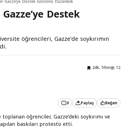
ler Gazze’ye Destek Gösterisi Düzenledi
r Gazze’ye Destek
versite öğrencileri, Gazze'de soykırımın
di.
2dk, 59sn
12
0
Paylaş
Beğen
toplanan öğrenciler, Gazze’deki soykırımı ve
apılan baskıları protesto etti.