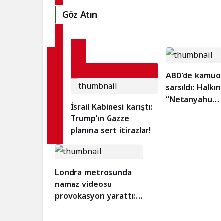
Göz Atın
ABD’de kamuo
sarsıldı: Halkın
“Netanyahu
İsrail Kabinesi karıştı:
tutuklansın” d
Trump’ın Gazze
planına sert itirazlar!
Londra metrosunda
namaz videosu
provokasyon yarattı:
Gerçek ne çıktı?