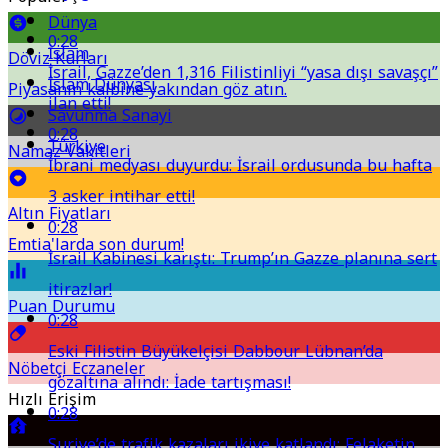
Dünya
0:28
İslam
Döviz Kurları
İsrail, Gazze’den 1,316 Filistinliyi “yasa dışı savaşçı”
İslam Dünyası
Piyasanın kalbine yakından göz atın.
ilan etti!
Savunma Sanayi
0:28
Türkiye
Namaz Vakitleri
İbrani medyası duyurdu: İsrail ordusunda bu hafta
3 asker intihar etti!
Altın Fiyatları
0:28
Emtia'larda son durum!
İsrail Kabinesi karıştı: Trump’ın Gazze planına sert
itirazlar!
Puan Durumu
0:28
Eski Filistin Büyükelçisi Dabbour Lübnan’da
Nöbetçi Eczaneler
gözaltına alındı: İade tartışması!
Hızlı Erişim
0:28
Suriye’de trafik kazaları ikiye katlandı: Felaketin