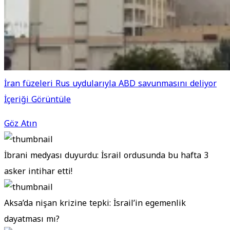
İran füzeleri Rus uydularıyla ABD savunmasını deliyor
İçeriği Görüntüle
Göz Atın
İbrani medyası duyurdu: İsrail ordusunda bu hafta 3
asker intihar etti!
Aksa’da nişan krizine tepki: İsrail’in egemenlik
dayatması mı?