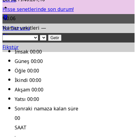
Hisse senetlerinde son durum!
%0.06
Namaz vakitleri —
Yol Durumu
Getir
Fikstür
İmsak
00:00
Güneş
00:00
Öğle
00:00
İkindi
00:00
Akşam
00:00
Yatsı
00:00
Sonraki namaza kalan süre
00
SAAT