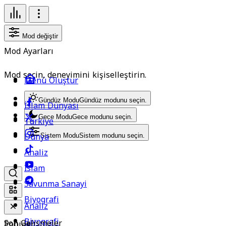
Mod değiştir
Mod Ayarları
Mod seçin, deneyimini kişiselleştirin.
Menü Oluştur
Gündüz Modu
Gündüz modunu seçin.
İslam Dünyası
Gece Modu
Gece modunu seçin.
Türkiye
Dünya
Sistem Modu
Sistem modunu seçin.
Analiz
İslam
Savunma Sanayi
Biyografi
Analiz
Biyografi
Son Gelişmeler
Popüler