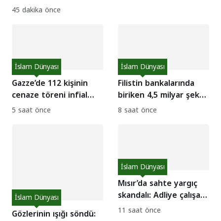
alınanlar serbest
45 dakika önce
bırakıldı
İslam Dünyası
İslam Dünyası
Gazze’de 112 kişinin
Filistin bankalarında
cenaze töreni infial
biriken 4,5 milyar şekel
yarattı
devrediliyor
5 saat önce
8 saat önce
İslam Dünyası
Mısır’da sahte yargıç
skandalı: Adliye çalışanı
İslam Dünyası
3 kişi gözaltında
11 saat önce
Gözlerinin ışığı söndü: