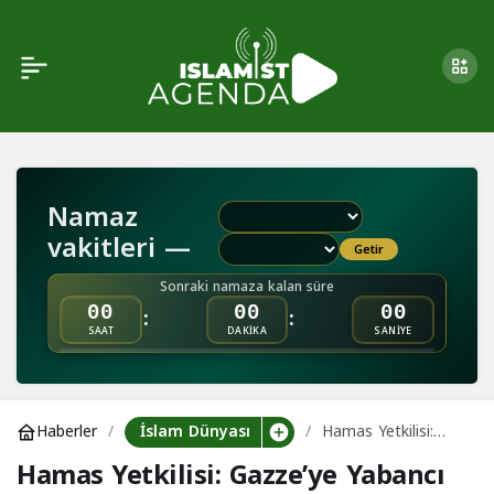
Hamas Yetkilisi: Gazze’ye
0
Yabancı Güçlerin
Konuşlanmasını Kabul
Namaz
Etmiyoruz
vakitleri —
Getir
Sonraki namaza kalan süre
:
:
00
00
00
SAAT
DAKİKA
SANİYE
İslam Dünyası
Haberler
Hamas Yetkilisi:
Gazze’ye Yabancı
Hamas Yetkilisi: Gazze’ye Yabancı
Güçlerin