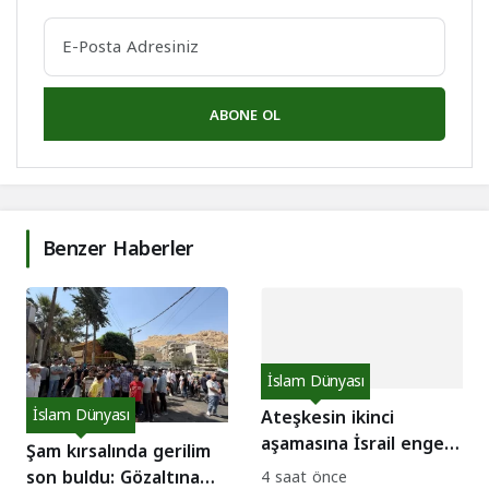
ABONE OL
Benzer Haberler
İslam Dünyası
İslam Dünyası
Ateşkesin ikinci
aşamasına İsrail engeli:
Şam kırsalında gerilim
Gazetede çatlak!
son buldu: Gözaltına
4 saat önce