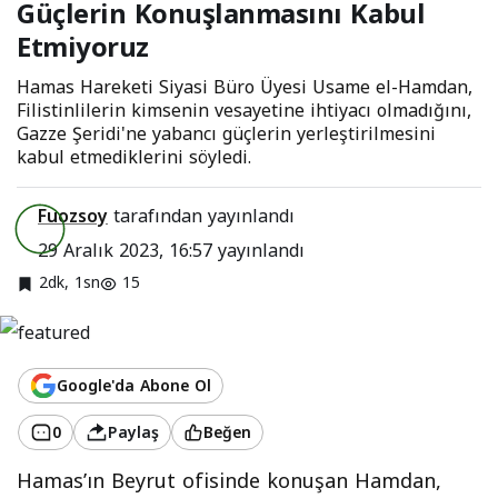
Güçlerin Konuşlanmasını Kabul
Konuşlanmasını
Etmiyoruz
Kabul Etmiyoruz
Hamas Hareketi Siyasi Büro Üyesi Usame el-Hamdan,
Filistinlilerin kimsenin vesayetine ihtiyacı olmadığını,
Gazze Şeridi'ne yabancı güçlerin yerleştirilmesini
kabul etmediklerini söyledi.
Fuozsoy
tarafından yayınlandı
29 Aralık 2023, 16:57
yayınlandı
2dk, 1sn
15
Google'da Abone Ol
0
Paylaş
Beğen
Hamas’ın Beyrut ofisinde konuşan Hamdan,