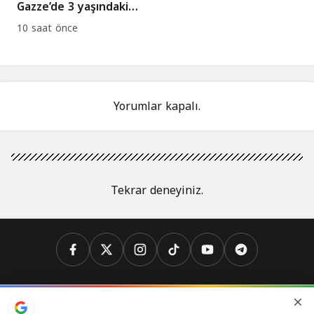
Gazze’de 3 yaşındaki
Misk’in yaşama
10 saat önce
tutunma mücadelesi
Yorumlar kapalı.
Tekrar deneyiniz.
Analiz
Biyografi
Dünya
İslam
İslam Dünyası