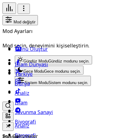
Mod değiştir
Mod Ayarları
Mod seçin, deneyimini kişiselleştirin.
Menü Oluştur
Gündüz Modu
Gündüz modunu seçin.
İslam Dünyası
Gece Modu
Gece modunu seçin.
Türkiye
Dünya
Sistem Modu
Sistem modunu seçin.
Analiz
İslam
Savunma Sanayi
Biyografi
Analiz
Biyografi
Son Gelişmeler
Popüler