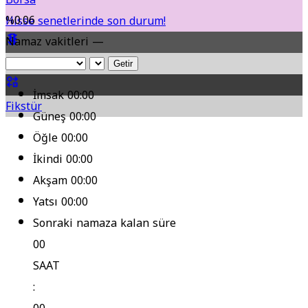
%0.06
Hisse senetlerinde son durum!
Namaz vakitleri —
Yol Durumu
Getir
İmsak
00:00
Fikstür
Güneş
00:00
Öğle
00:00
İkindi
00:00
Akşam
00:00
Yatsı
00:00
Sonraki namaza kalan süre
00
SAAT
: