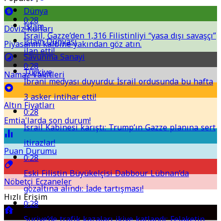
Dünya
0:28
İslam
Döviz Kurları
İsrail, Gazze’den 1,316 Filistinliyi “yasa dışı savaşçı”
İslam Dünyası
Piyasanın kalbine yakından göz atın.
ilan etti!
Savunma Sanayi
0:28
Türkiye
Namaz Vakitleri
İbrani medyası duyurdu: İsrail ordusunda bu hafta
3 asker intihar etti!
Altın Fiyatları
0:28
Emtia'larda son durum!
İsrail Kabinesi karıştı: Trump’ın Gazze planına sert
itirazlar!
Puan Durumu
0:28
Eski Filistin Büyükelçisi Dabbour Lübnan’da
Nöbetçi Eczaneler
gözaltına alındı: İade tartışması!
Hızlı Erişim
0:28
Suriye’de trafik kazaları ikiye katlandı: Felaketin