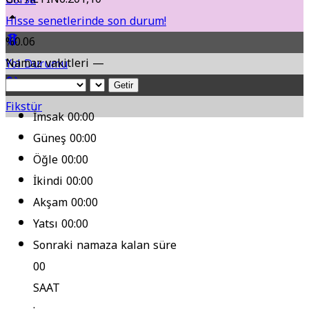
Hisse senetlerinde son durum!
%0.06
Namaz vakitleri —
Yol Durumu
Getir
Fikstür
İmsak
00:00
Güneş
00:00
Öğle
00:00
İkindi
00:00
Akşam
00:00
Yatsı
00:00
Sonraki namaza kalan süre
00
SAAT