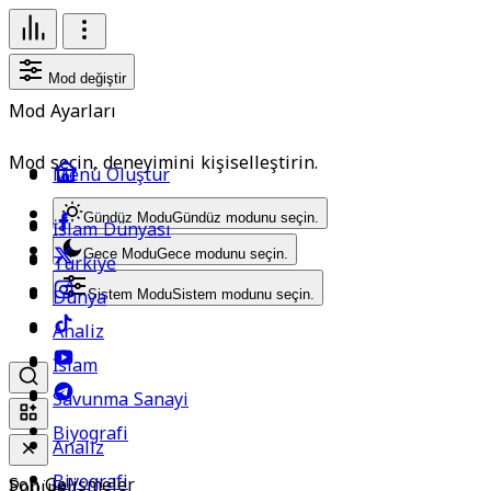
Mod değiştir
Mod Ayarları
Mod seçin, deneyimini kişiselleştirin.
Menü Oluştur
Gündüz Modu
Gündüz modunu seçin.
İslam Dünyası
Gece Modu
Gece modunu seçin.
Türkiye
Dünya
Sistem Modu
Sistem modunu seçin.
Analiz
İslam
Savunma Sanayi
Biyografi
Analiz
Biyografi
Son Gelişmeler
Popüler