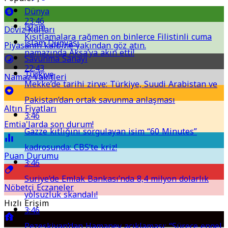
Dünya
23:46
İslam
Döviz Kurları
Kısıtlamalara rağmen on binlerce Filistinli cuma
İslam Dünyası
Piyasanın kalbine yakından göz atın.
namazında Aksa’ya akın etti!
Savunma Sanayi
22:43
Türkiye
Namaz Vakitleri
Mekke’de tarihi zirve: Türkiye, Suudi Arabistan ve
Pakistan’dan ortak savunma anlaşması
Altın Fiyatları
3:46
Emtia'larda son durum!
Gazze kıtlığını sorgulayan isim “60 Minutes”
kadrosunda: CBS’te kriz!
Puan Durumu
3:46
Suriye’de Emlak Bankası’nda 8,4 milyon dolarlık
Nöbetçi Eczaneler
yolsuzluk skandalı!
Hızlı Erişim
3:46
Pezeşkiyan’dan Hamaney açıklaması: “Sürece engel