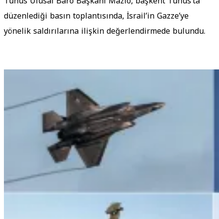
Tunus Ulusal Baro Başkanı Mazio, başkent Tunus’ta
düzenlediği basın toplantısında, İsrail’in Gazze’ye
yönelik saldırılarına ilişkin değerlendirmede bulundu.