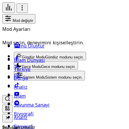
Mod değiştir
Mod Ayarları
Mod seçin, deneyimini kişiselleştirin.
Menü Oluştur
Gündüz Modu
Gündüz modunu seçin.
İslam Dünyası
Gece Modu
Gece modunu seçin.
Türkiye
Dünya
Sistem Modu
Sistem modunu seçin.
Analiz
İslam
Savunma Sanayi
Biyografi
Analiz
Biyografi
Son Gelişmeler
Popüler