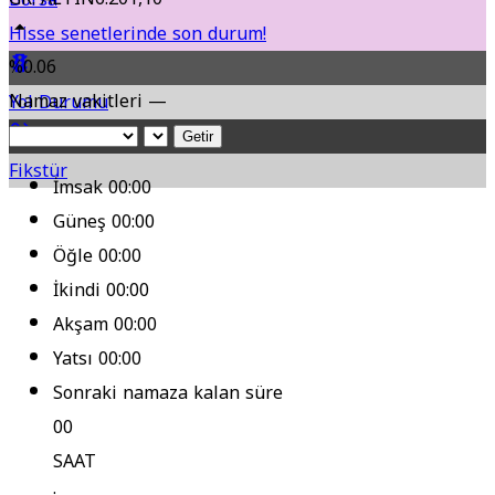
Hisse senetlerinde son durum!
%0.06
Namaz vakitleri —
Yol Durumu
Getir
Fikstür
İmsak
00:00
Güneş
00:00
Öğle
00:00
İkindi
00:00
Akşam
00:00
Yatsı
00:00
Sonraki namaza kalan süre
00
SAAT