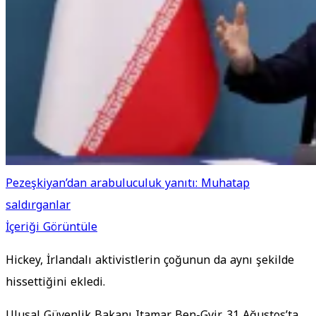
Pezeşkiyan’dan arabuluculuk yanıtı: Muhatap
saldırganlar
İçeriği Görüntüle
Hickey, İrlandalı aktivistlerin çoğunun da aynı şekilde
hissettiğini ekledi.
Ulusal Güvenlik Bakanı Itamar Ben-Gvir, 31 Ağustos’ta,