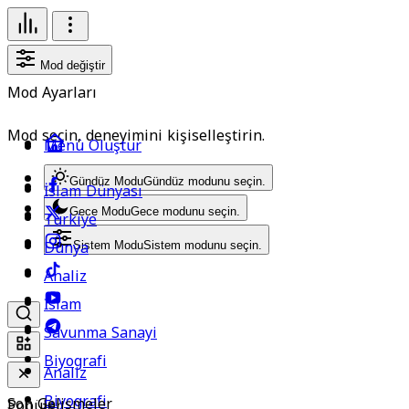
Mod değiştir
Mod Ayarları
Mod seçin, deneyimini kişiselleştirin.
Menü Oluştur
Gündüz Modu
Gündüz modunu seçin.
İslam Dünyası
Gece Modu
Gece modunu seçin.
Türkiye
Dünya
Sistem Modu
Sistem modunu seçin.
Analiz
İslam
Savunma Sanayi
Biyografi
Analiz
Biyografi
Son Gelişmeler
Popüler