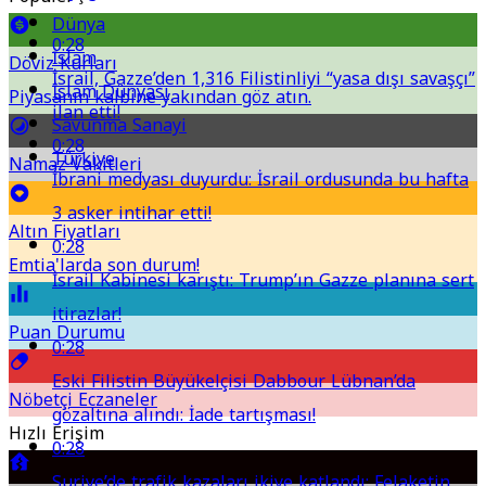
Dünya
0:28
İslam
Döviz Kurları
İsrail, Gazze’den 1,316 Filistinliyi “yasa dışı savaşçı”
İslam Dünyası
Piyasanın kalbine yakından göz atın.
ilan etti!
Savunma Sanayi
0:28
Türkiye
Namaz Vakitleri
İbrani medyası duyurdu: İsrail ordusunda bu hafta
3 asker intihar etti!
Altın Fiyatları
0:28
Emtia'larda son durum!
İsrail Kabinesi karıştı: Trump’ın Gazze planına sert
itirazlar!
Puan Durumu
0:28
Eski Filistin Büyükelçisi Dabbour Lübnan’da
Nöbetçi Eczaneler
gözaltına alındı: İade tartışması!
Hızlı Erişim
0:28
Suriye’de trafik kazaları ikiye katlandı: Felaketin