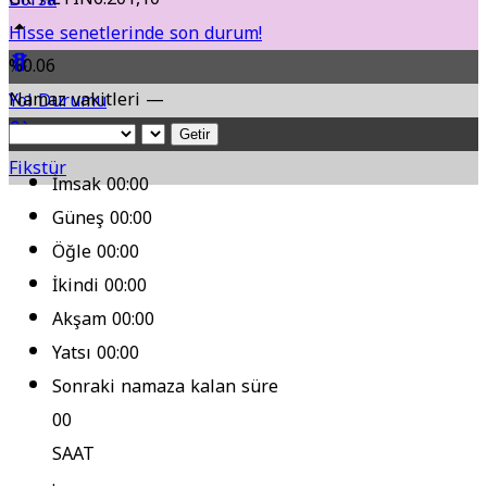
Hisse senetlerinde son durum!
%0.06
Namaz vakitleri —
Yol Durumu
Getir
Fikstür
İmsak
00:00
Güneş
00:00
Öğle
00:00
İkindi
00:00
Akşam
00:00
Yatsı
00:00
Sonraki namaza kalan süre
00
SAAT