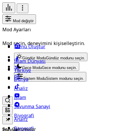
Mod değiştir
Mod Ayarları
Mod seçin, deneyimini kişiselleştirin.
Menü Oluştur
Gündüz Modu
Gündüz modunu seçin.
İslam Dünyası
Gece Modu
Gece modunu seçin.
Türkiye
Dünya
Sistem Modu
Sistem modunu seçin.
Analiz
İslam
Savunma Sanayi
Biyografi
Analiz
Biyografi
Son Gelişmeler
Popüler