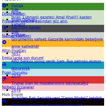
Dünya
3:46
İslam
Döviz Kurları
İsrail, Lübnanlı gazeteci Amal Khalil’i kasten
İslam Dünyası
Piyasanın kalbine yakından göz atın.
katletti!
Savunma Sanayi
3:46
Türkiye
Namaz Vakitleri
Görülmemiş vahşet: Gazze’de karnındaki bebeğiyle
anne katledildi!
Altın Fiyatları
16:57
Emtia'larda son durum!
ABD baskısı sonuç verdi: Şam, Rus petrolü alımını
düşürecek
Puan Durumu
23:19
Trump: İran ile müzakerelere başlayacağız
Nöbetçi Eczaneler
23:19
Hızlı Erişim
İsrail’den Batı Şeria’da yeni “Cenin Modeli” tehdidi:
Hak örgütlerinden etnik temizlik uyarısı