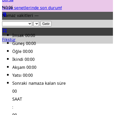
%0.06
Hisse senetlerinde son durum!
Namaz vakitleri —
Yol Durumu
Getir
İmsak
00:00
Fikstür
Güneş
00:00
Öğle
00:00
İkindi
00:00
Akşam
00:00
Yatsı
00:00
Sonraki namaza kalan süre
00
SAAT
: