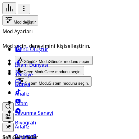
Mod değiştir
Mod Ayarları
Mod seçin, deneyimini kişiselleştirin.
Menü Oluştur
Gündüz Modu
Gündüz modunu seçin.
İslam Dünyası
Gece Modu
Gece modunu seçin.
Türkiye
Dünya
Sistem Modu
Sistem modunu seçin.
Analiz
İslam
Savunma Sanayi
Biyografi
Analiz
Biyografi
Son Gelişmeler
Popüler