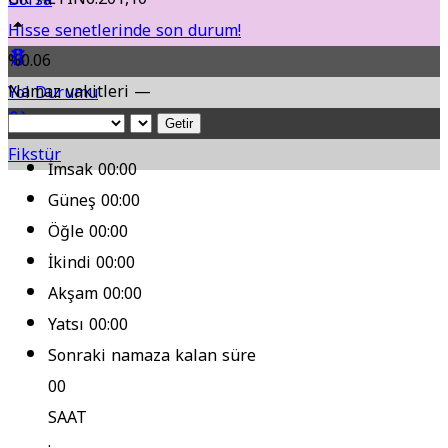
Hisse senetlerinde son durum!
%0.06
Namaz vakitleri —
Yol Durumu
Getir
Fikstür
İmsak
00:00
Güneş
00:00
Öğle
00:00
İkindi
00:00
Akşam
00:00
Yatsı
00:00
Sonraki namaza kalan süre
00
SAAT