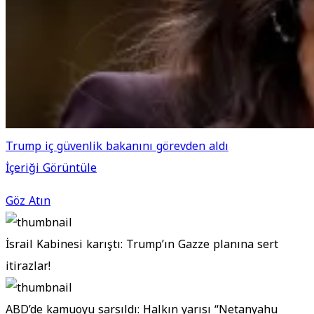
Trump iç güvenlik bakanını görevden aldı
İçeriği Görüntüle
Göz Atın
İsrail Kabinesi karıştı: Trump’ın Gazze planına sert
itirazlar!
ABD’de kamuoyu sarsıldı: Halkın yarısı “Netanyahu