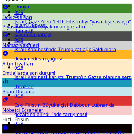
Dünya
0:28
İslam
Döviz Kurları
İsrail, Gazze’den 1,316 Filistinliyi “yasa dışı savaşçı”
İslam Dünyası
Piyasanın kalbine yakından göz atın.
ilan etti!
Savunma Sanayi
0:28
Türkiye
Namaz Vakitleri
İsrail Kabinesi’nde Trump çatlağı: Saldırılara
devam edilsin çağrısı!
Altın Fiyatları
0:28
Emtia'larda son durum!
İsrail Kabinesi karıştı: Trump’ın Gazze planına sert
itirazlar!
Puan Durumu
0:28
Eski Filistin Büyükelçisi Dabbour Lübnan’da
Nöbetçi Eczaneler
gözaltına alındı: İade tartışması!
Hızlı Erişim
0:28
Suriye’de trafik kazaları ikiye katlandı: Felaketin