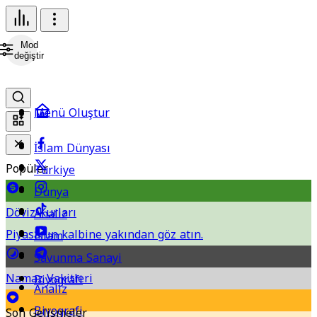
Mod
değiştir
Menü Oluştur
İslam Dünyası
Popüler
Türkiye
Dünya
Döviz Kurları
Analiz
Piyasanın kalbine yakından göz atın.
İslam
Savunma Sanayi
Namaz Vakitleri
Biyografi
Analiz
Biyografi
Son Gelişmeler