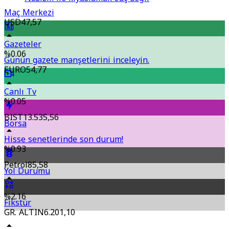
Maç Merkezi
USD
47,57
Gazeteler
%0.06
Günün gazete manşetlerini inceleyin.
EURO
54,77
Canlı Tv
%0.05
BIST
13.535,56
Borsa
Hisse senetlerinde son durum!
%0.93
Petrol
85,58
Yol Durumu
%2.16
Fikstür
GR. ALTIN
6.201,10