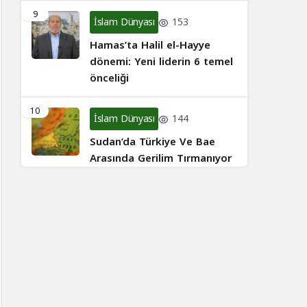
9
İslam Dünyası
153
Hamas’ta Halil el-Hayye
dönemi: Yeni liderin 6 temel
önceliği
10
İslam Dünyası
144
Sudan’da Türkiye Ve Bae
Arasında Gerilim Tırmanıyor