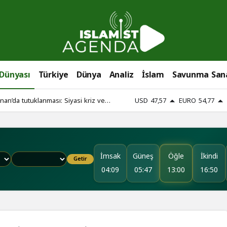
 Dünyası
Türkiye
Dünya
Analiz
İslam
Savunma San
an’da tutuklanması: Siyasi kriz ve
USD
47,57
EURO
54,77
İmsak
Güneş
Öğle
İkindi
Getir
04:09
05:47
13:00
16:50