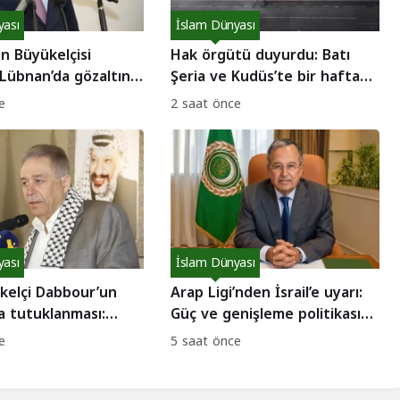
yası
İslam Dünyası
tin Büyükelçisi
Hak örgütü duyurdu: Batı
Lübnan’da gözaltına
Şeria ve Kudüs’te bir haftada
de tartışması!
62 direniş eylemi!
e
2 saat önce
yası
İslam Dünyası
ükelçi Dabbour’un
Arap Ligi’nden İsrail’e uyarı:
a tutuklanması:
Güç ve genişleme politikası
iz ve iç hesaplaşma
güvenlik getiremez!
e
5 saat önce