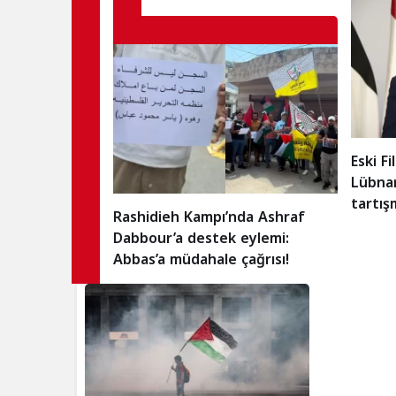
Eski F
Lübnan
tartış
Rashidieh Kampı’nda Ashraf
Dabbour’a destek eylemi:
Abbas’a müdahale çağrısı!