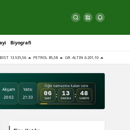
ayi
Biyografi
BIST
13.535,56
PETROL
85,58
GR. ALTIN
6.201,10
Öğle namazına kalan süre
Akşam
Yatsı
:
:
06
13
46
20:02
21:33
SAAT
DAKİKA
SANİYE