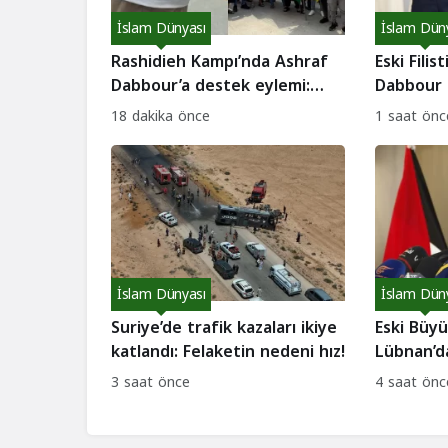
İslam Dünyası
İslam Dün
Rashidieh Kampı’nda Ashraf
Eski Filis
Dabbour’a destek eylemi:
Dabbour 
Abbas’a müdahale çağrısı!
alındı: İa
18 dakika önce
1 saat önc
İslam Dünyası
İslam Dün
Suriye’de trafik kazaları ikiye
Eski Büy
katlandı: Felaketin nedeni hız!
Lübnan’d
Siyasi kr
3 saat önce
4 saat önc
iddiaları!