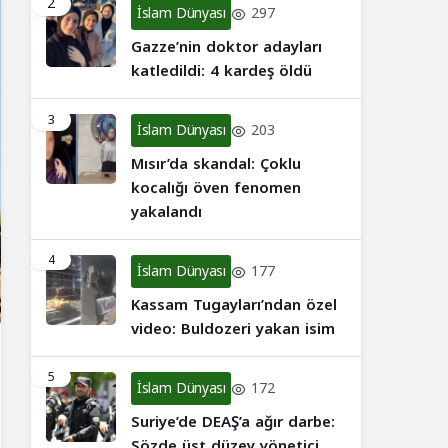
2
İslam Dünyası
297
Gazze’nin doktor adayları
katledildi: 4 kardeş öldü
3
İslam Dünyası
203
Mısır’da skandal: Çoklu
kocalığı öven fenomen
yakalandı
4
İslam Dünyası
177
Kassam Tugayları’ndan özel
video: Buldozeri yakan isim
5
İslam Dünyası
172
Suriye’de DEAŞ’a ağır darbe:
Sözde üst düzey yönetici