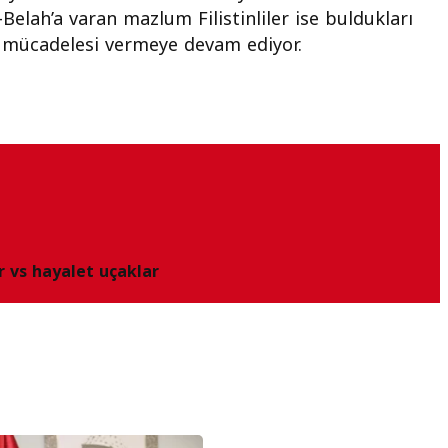
elah’a varan mazlum Filistinliler ise buldukları
at mücadelesi vermeye devam ediyor.
r vs hayalet uçaklar