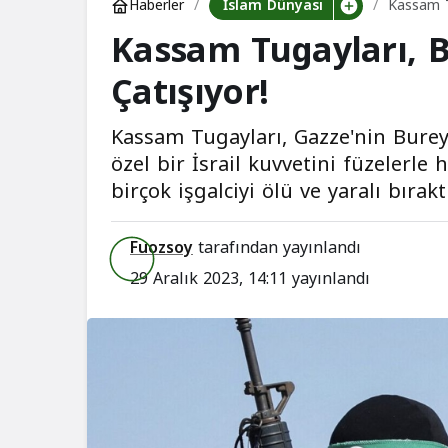
İslam Dünyası
Haberler
Kassam T
Kassam Tugayları, 
Çatışıyor!
Kassam Tugayları, Gazze'nin Bure
özel bir İsrail kuvvetini füzelerle
birçok işgalciyi ölü ve yaralı bırakt
Fuozsoy
tarafından yayınlandı
29 Aralık 2023, 14:11
yayınlandı