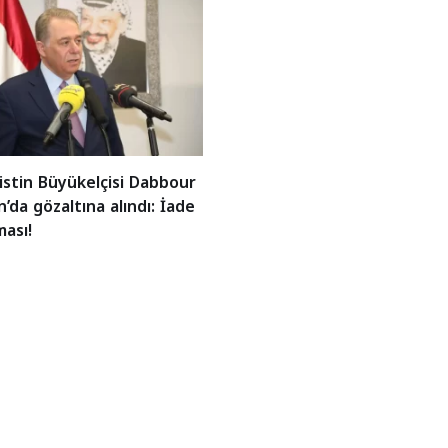
ilistin Büyükelçisi Dabbour
’da gözaltına alındı: İade
ması!