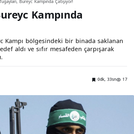
ugayları, Bureyc Kampında Çatışıyor!
Bureyc Kampında
yc Kampı bölgesindeki bir binada saklanan
 hedef aldı ve sıfır mesafeden çarpışarak
ı.
0dk, 33sn
17