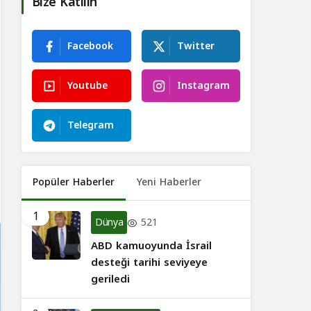
Bize Katılın
Facebook
Twitter
Youtube
Instagram
Telegram
Popüler Haberler
Yeni Haberler
1
Dünya
521
ABD kamuoyunda İsrail
desteği tarihi seviyeye
geriledi