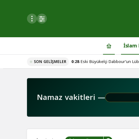
Mod
değiştir
İslam
0:28
Eski Büyükelçi Dabbour’un Lübn
SON GELIŞMELER
du
iç hesaplaşma iddiaları!
u seçin.
Namaz vakitleri —
seçin.
u
 seçin.