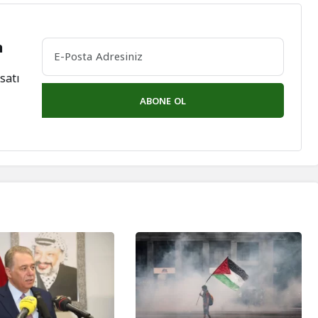
n
satı
ABONE OL