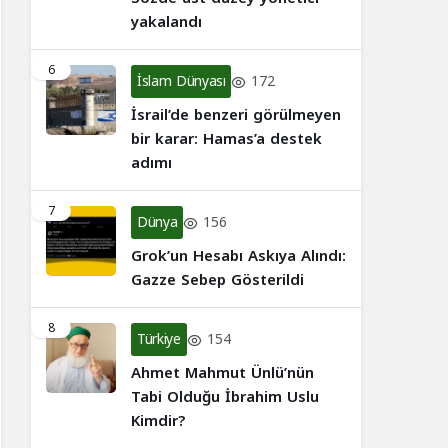
yakalandı
6
İslam Dünyası
172
İsrail’de benzeri görülmeyen
bir karar: Hamas’a destek
adımı
7
Dünya
156
Grok’un Hesabı Askıya Alındı:
Gazze Sebep Gösterildi
8
Türkiye
154
Ahmet Mahmut Ünlü’nün
Tabi Olduğu İbrahim Uslu
Kimdir?