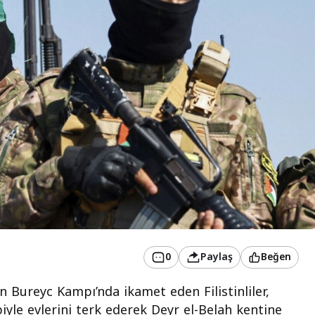
0
Paylaş
Beğen
n Bureyc Kampı’nda ikamet eden Filistinliler,
ebiyle evlerini terk ederek Deyr el-Belah kentine