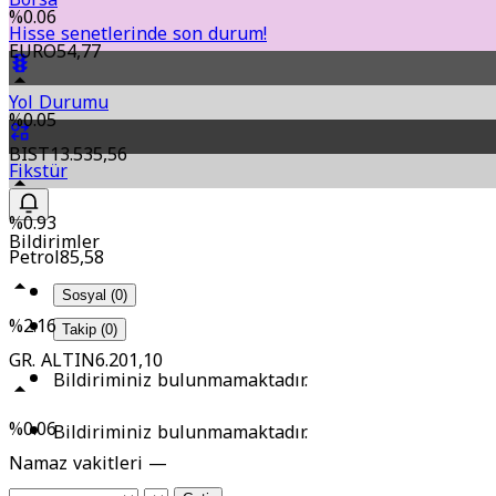
%0.06
Hisse senetlerinde son durum!
EURO
54,77
Yol Durumu
%0.05
BIST
13.535,56
Fikstür
%0.93
Bildirimler
Petrol
85,58
Sosyal (0)
%2.16
Takip (0)
GR. ALTIN
6.201,10
Bildiriminiz bulunmamaktadır.
%0.06
Bildiriminiz bulunmamaktadır.
Namaz vakitleri —