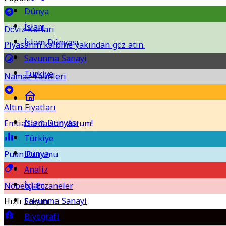
Dünya
İslam
Döviz Kurları
İslam Dünyası
Piyasanın kalbine yakından göz atın.
Savunma Sanayi
Türkiye
Namaz Vakitleri
Altın Fiyatları
İslam Dünyası
Emtia'larda son durum!
Türkiye
Dünya
Puan Durumu
Analiz
İslam
Nöbetçi Eczaneler
Savunma Sanayi
Hızlı Erişim
Biyografi