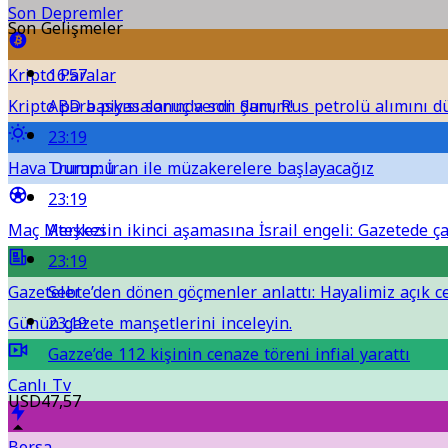
Son Depremler
Son Gelişmeler
Kripto Paralar
16:57
Kripto para piyasalarında son durum!
ABD baskısı sonuç verdi: Şam, Rus petrolü alımını 
23:19
Hava Durumu
Trump: İran ile müzakerelere başlayacağız
23:19
Maç Merkezi
Ateşkesin ikinci aşamasına İsrail engeli: Gazetede ça
23:19
Gazeteler
Sebte’den dönen göçmenler anlattı: Hayalimiz açık 
Günün gazete manşetlerini inceleyin.
23:19
Gazze’de 112 kişinin cenaze töreni infial yarattı
Canlı Tv
USD
47,57
Borsa