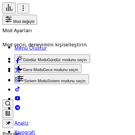
Mod değiştir
Mod Ayarları
Mod seçin, deneyimini kişiselleştirin.
Menü Oluştur
Gündüz Modu
Gündüz modunu seçin.
Gece Modu
Gece modunu seçin.
Sistem Modu
Sistem modunu seçin.
Analiz
Biyografi
Popüler