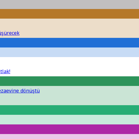
düşürecek
tlak!
cezaevine dönüştü