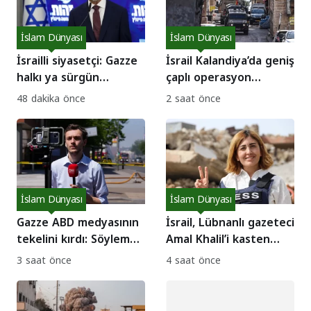
İslam Dünyası
İslam Dünyası
İsrailli siyasetçi: Gazze
İsrail Kalandiya’da geniş
halkı ya sürgün
çaplı operasyon
edilecek ya da
başlattı: Evler yıkılıyor!
48 dakika önce
2 saat önce
susuzluktan ölecek!
İslam Dünyası
İslam Dünyası
Gazze ABD medyasının
İsrail, Lübnanlı gazeteci
tekelini kırdı: Söylem
Amal Khalil’i kasten
nasıl çatladı?
katletti!
3 saat önce
4 saat önce