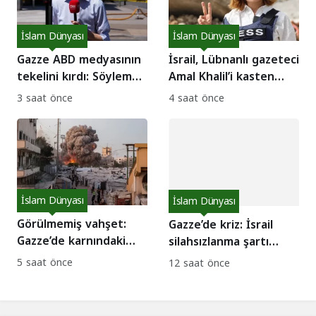
İslam Dünyası
İslam Dünyası
Gazze ABD medyasının
İsrail, Lübnanlı gazeteci
tekelini kırdı: Söylem
Amal Khalil’i kasten
nasıl çatladı?
katletti!
3 saat önce
4 saat önce
İslam Dünyası
İslam Dünyası
Görülmemiş vahşet:
Gazze’de kriz: İsrail
Gazze’de karnındaki
silahsızlanma şartı
bebeğiyle anne
koştu, arabulucular
5 saat önce
12 saat önce
katledildi!
tepkili