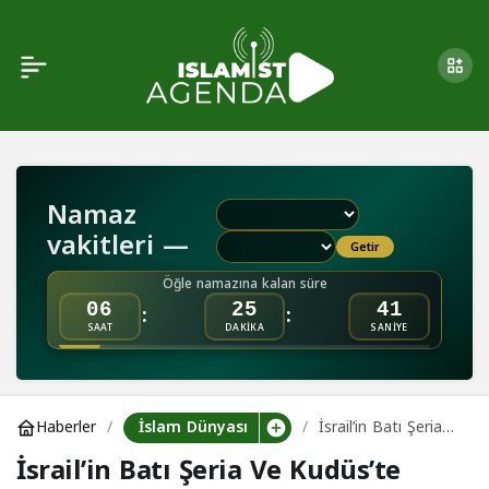
Bm: Gazze’de 45 Bin
0
Paylaş
Hamile Kadın Ölüm
Riskiyle Karşı Karşıya
Namaz
vakitleri —
Getir
Öğle namazına kalan süre
:
:
06
25
40
SAAT
DAKİKA
SANİYE
İslam Dünyası
Haberler
İsrail’in Batı Şeria
Ve Kudüs’te
İsrail’in Batı Şeria Ve Kudüs’te
Gözaltıları Devam