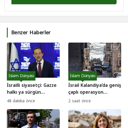
Benzer Haberler
İslam Dünyası
İslam Dünyası
İsrailli siyasetçi: Gazze
İsrail Kalandiya’da geniş
halkı ya sürgün
çaplı operasyon
edilecek ya da
başlattı: Evler yıkılıyor!
48 dakika önce
2 saat önce
susuzluktan ölecek!