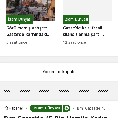
İslam Dünyası
İslam Dünyası
Görülmemiş vahşet:
Gazze’de kriz: İsrail
Gazze’de karnındaki
silahsızlanma şartı
bebeğiyle anne
koştu, arabulucular
5 saat önce
12 saat önce
katledildi!
tepkili
Yorumlar kapalı.
İslam Dünyası
Haberler
Bm: Gazze’de 45
Bin Hamile Kadın