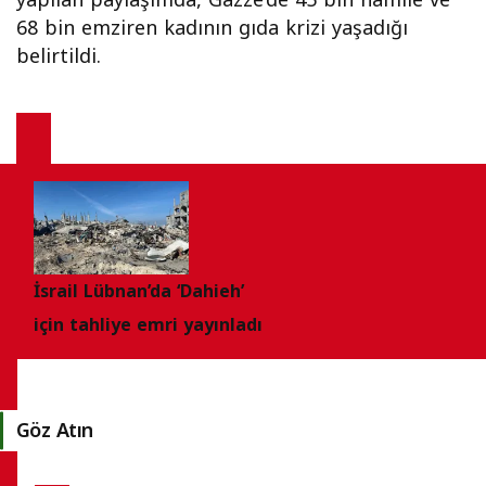
yapılan paylaşımda, Gazze’de 45 bin hamile ve
68 bin emziren kadının gıda krizi yaşadığı
belirtildi.
İsrail Lübnan’da ‘Dahieh’
için tahliye emri yayınladı
Göz Atın