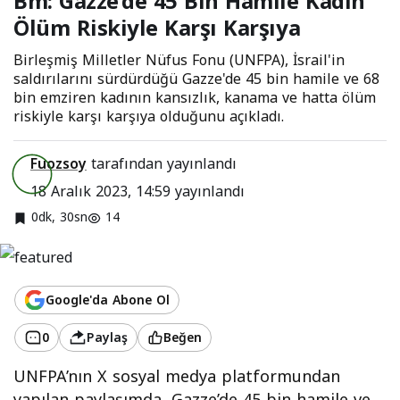
Bm: Gazze’de 45 Bin Hamile Kadın
Ölüm Riskiyle Karşı
Ölüm Riskiyle Karşı Karşıya
Karşıya
Birleşmiş Milletler Nüfus Fonu (UNFPA), İsrail'in
saldırılarını sürdürdüğü Gazze'de 45 bin hamile ve 68
bin emziren kadının kansızlık, kanama ve hatta ölüm
riskiyle karşı karşıya olduğunu açıkladı.
Fuozsoy
tarafından yayınlandı
18 Aralık 2023, 14:59
yayınlandı
0dk, 30sn
14
Google'da Abone Ol
0
Paylaş
Beğen
UNFPA’nın X sosyal medya platformundan