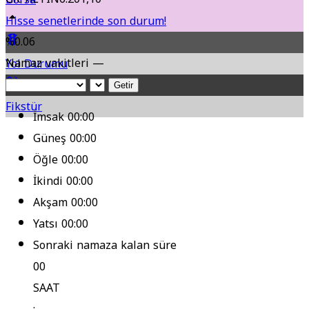
Hisse senetlerinde son durum!
%0.06
Namaz vakitleri —
Yol Durumu
Getir
Fikstür
İmsak
00:00
Güneş
00:00
Öğle
00:00
İkindi
00:00
Akşam
00:00
Yatsı
00:00
Sonraki namaza kalan süre
00
SAAT