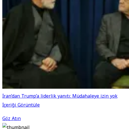
İran’dan Trump’a liderlik yanıtı: Müdahaleye izin yok
İçeriği Görüntüle
Göz Atın