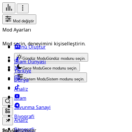
Mod değiştir
Mod Ayarları
Mod seçin, deneyimini kişiselleştirin.
Menü Oluştur
Gündüz Modu
Gündüz modunu seçin.
İslam Dünyası
Gece Modu
Gece modunu seçin.
Türkiye
Dünya
Sistem Modu
Sistem modunu seçin.
Analiz
İslam
Savunma Sanayi
Biyografi
Analiz
Biyografi
Son Gelişmeler
Popüler