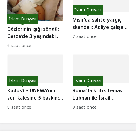
İslam Dünyası
İslam Dünyası
Mısır’da sahte yargıç
skandalı: Adliye çalışanı
Gözlerinin ışığı söndü:
3 kişi gözaltında
Gazze’de 3 yaşındaki
7 saat önce
Misk’in yaşama
6 saat önce
tutunma mücadelesi
İslam Dünyası
İslam Dünyası
Kudüs’te UNRWA’nın
Roma’da kritik temas:
son kalesine 5 baskın:
Lübnan ile İsrail
BM’den acil uyarı
masada ne konuşuyor?
8 saat önce
9 saat önce