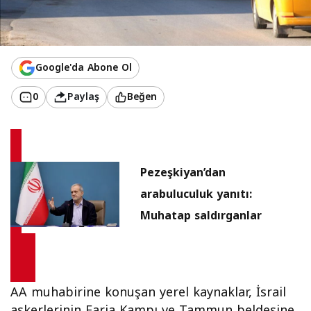
Google'da Abone Ol
0
Paylaş
Beğen
Pezeşkiyan’dan
arabuluculuk yanıtı:
Muhatap saldırganlar
AA muhabirine konuşan yerel kaynaklar, İsrail
askerlerinin Faria Kampı ve Tammun beldesine