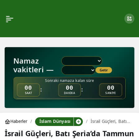
İsrail Güçleri, Batı
0
Şeria’da Tammun
Beldesine Ve Faria
Namaz
Kampı’na Baskınlar
vakitleri —
Getir
Düzenledi
Sonraki namaza kalan süre
:
:
00
00
00
SAAT
DAKİKA
SANİYE
İslam Dünyası
Haberler
İsrail Güçleri, Batı
Şeria’da Tammun
İsrail Güçleri, Batı Şeria’da Tammun
Beldesine Ve Faria