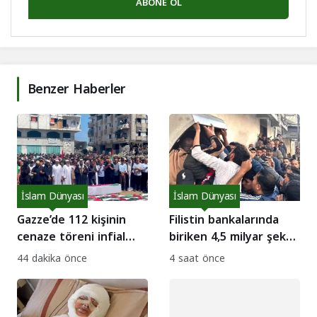
ABONE OL
Benzer Haberler
İslam Dünyası
İslam Dünyası
Gazze’de 112 kişinin
Filistin bankalarında
cenaze töreni infial
biriken 4,5 milyar şekel
yarattı
devrediliyor
44 dakika önce
4 saat önce