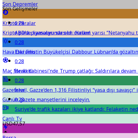
Son Depremler
Son Gelişmeler
Kripto Paralar
0:28
Kripto para piyasalarında son durum!
ABD’de kamuoyu sarsıldı: Halkın yarısı “Netanyahu t
0:28
Hava Durumu
Eski Filistin Büyükelçisi Dabbour Lübnan’da gözaltına
0:28
Maç Merkezi
İsrail Kabinesi’nde Trump çatlağı: Saldırılara devam e
0:28
Gazeteler
İsrail, Gazze’den 1,316 Filistinliyi “yasa dışı savaşçı” i
Günün gazete manşetlerini inceleyin.
0:28
Suriye’de trafik kazaları ikiye katlandı: Felaketin ned
Canlı Tv
USD
47,57
Borsa