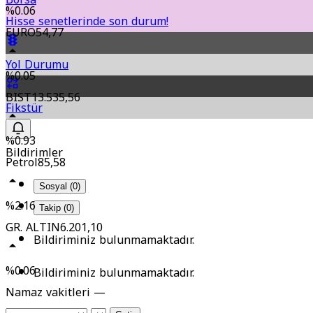
%0.06
Hisse senetlerinde son durum!
EURO
54,77
Yol Durumu
%0.05
BIST
13.535,56
Fikstür
%0.93
Bildirimler
Petrol
85,58
Sosyal (0)
%2.16
Takip (0)
GR. ALTIN
6.201,10
Bildiriminiz bulunmamaktadır.
%0.06
Bildiriminiz bulunmamaktadır.
Namaz vakitleri —