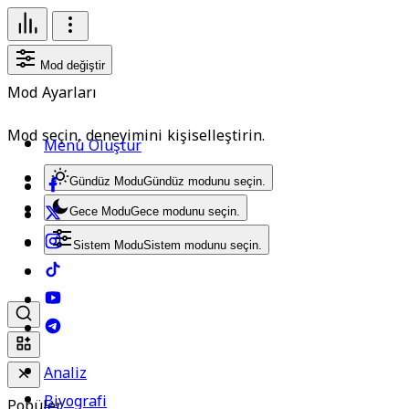
Mod değiştir
Mod Ayarları
Mod seçin, deneyimini kişiselleştirin.
Menü Oluştur
Gündüz Modu
Gündüz modunu seçin.
Gece Modu
Gece modunu seçin.
Sistem Modu
Sistem modunu seçin.
Analiz
Biyografi
Popüler