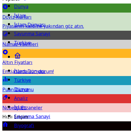
Dünya
İslam
Döviz Kurları
İslam Dünyası
Piyasanın kalbine yakından göz atın.
Savunma Sanayi
Türkiye
Namaz Vakitleri
Altın Fiyatları
İslam Dünyası
Emtia'larda son durum!
Türkiye
Dünya
Puan Durumu
Analiz
İslam
Nöbetçi Eczaneler
Savunma Sanayi
Hızlı Erişim
Biyografi