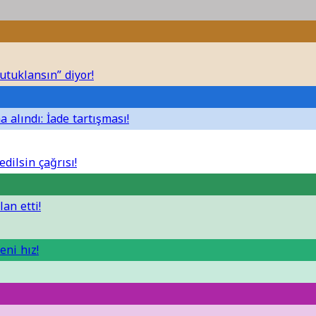
utuklansın” diyor!
 alındı: İade tartışması!
dilsin çağrısı!
lan etti!
eni hız!