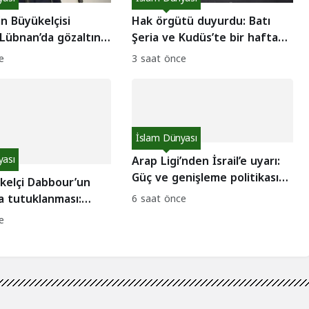
tin Büyükelçisi
Hak örgütü duyurdu: Batı
Lübnan’da gözaltına
Şeria ve Kudüs’te bir haftada
de tartışması!
62 direniş eylemi!
e
3 saat önce
İslam Dünyası
yası
Arap Ligi’nden İsrail’e uyarı:
Güç ve genişleme politikası
ükelçi Dabbour’un
güvenlik getiremez!
a tutuklanması:
6 saat önce
iz ve iç hesaplaşma
e