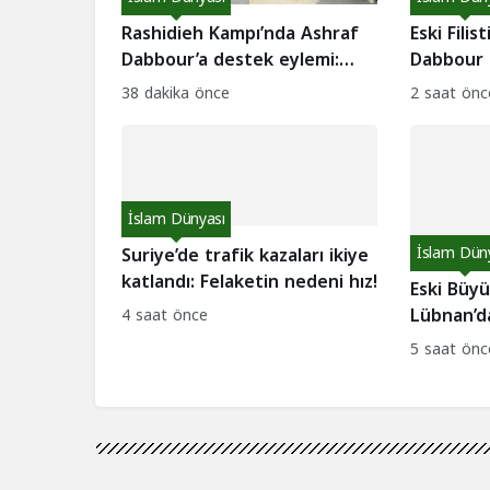
Rashidieh Kampı’nda Ashraf
Eski Filis
Dabbour’a destek eylemi:
Dabbour 
Abbas’a müdahale çağrısı!
alındı: İa
38 dakika önce
2 saat önc
İslam Dünyası
Suriye’de trafik kazaları ikiye
İslam Dün
katlandı: Felaketin nedeni hız!
Eski Büy
Lübnan’d
4 saat önce
Siyasi kr
5 saat önc
iddiaları!