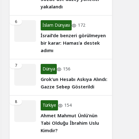
yakalandı
6
İslam Dünyası
172
İsrail’de benzeri görülmeyen
bir karar: Hamas’a destek
adımı
7
Dünya
156
Grok’un Hesabı Askıya Alındı:
Gazze Sebep Gösterildi
8
Türkiye
154
Ahmet Mahmut Ünlü’nün
Tabi Olduğu İbrahim Uslu
Kimdir?