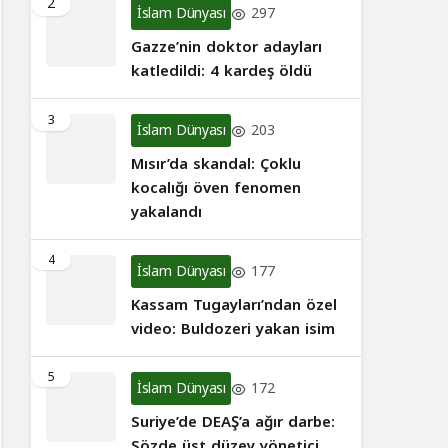
2
İslam Dünyası
297
Gazze’nin doktor adayları
katledildi: 4 kardeş öldü
3
İslam Dünyası
203
Mısır’da skandal: Çoklu
kocalığı öven fenomen
yakalandı
4
İslam Dünyası
177
Kassam Tugayları’ndan özel
video: Buldozeri yakan isim
5
İslam Dünyası
172
Suriye’de DEAŞ’a ağır darbe:
Sözde üst düzey yönetici