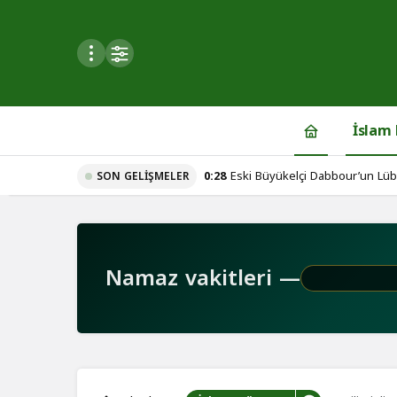
Mod
değiştir
İslam
0:28
Eski Büyükelçi Dabbour’un Lübn
SON GELIŞMELER
du
iç hesaplaşma iddiaları!
u seçin.
Namaz vakitleri —
seçin.
u
 seçin.