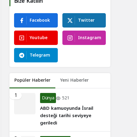
Bize Katılın
Facebook
Twitter
Youtube
Instagram
Telegram
Popüler Haberler
Yeni Haberler
1
Dünya
521
ABD kamuoyunda İsrail
desteği tarihi seviyeye
geriledi