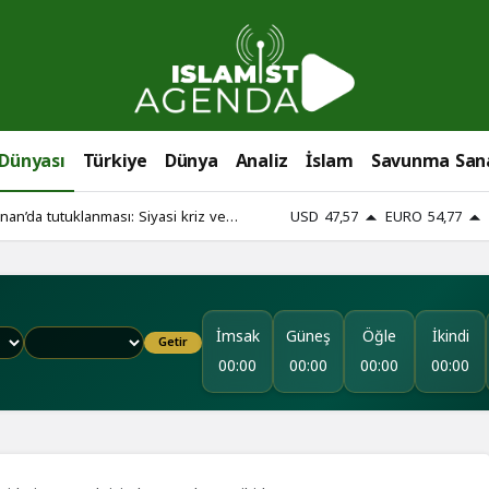
 Dünyası
Türkiye
Dünya
Analiz
İslam
Savunma San
an’da tutuklanması: Siyasi kriz ve
USD
47,57
EURO
54,77
İmsak
Güneş
Öğle
İkindi
Getir
00:00
00:00
00:00
00:00