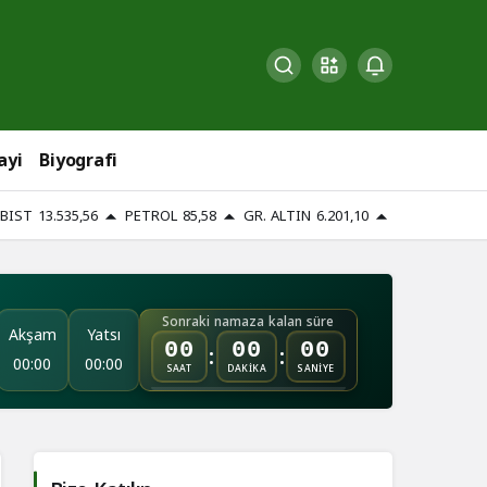
ayi
Biyografi
BIST
13.535,56
PETROL
85,58
GR. ALTIN
6.201,10
Sonraki namaza kalan süre
Akşam
Yatsı
:
:
00
00
00
00:00
00:00
SAAT
DAKİKA
SANİYE