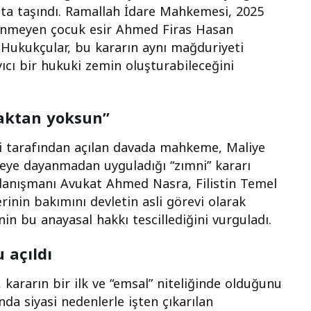
uta taşındı. Ramallah İdare Mahkemesi, 2025
denmeyen çocuk esir Ahmed Firas Hasan
i. Hukukçular, bu kararın aynı mağduriyeti
yıcı bir hukuki zemin oluşturabileceğini
naktan yoksun”
ti tarafından açılan davada mahkeme, Maliye
geye dayanmadan uyguladığı “zımni” kararı
danışmanı Avukat Ahmed Nasra, Filistin Temel
rinin bakımını devletin asli görevi olarak
n bu anayasal hakkı tescillediğini vurguladı.
 açıldı
rarın bir ilk ve “emsal” niteliğinde olduğunu
nda siyasi nedenlerle işten çıkarılan