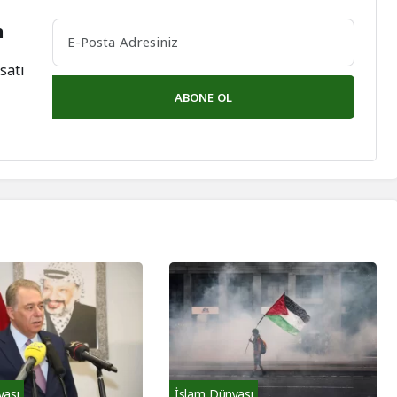
n
satı
ABONE OL
yası
İslam Dünyası