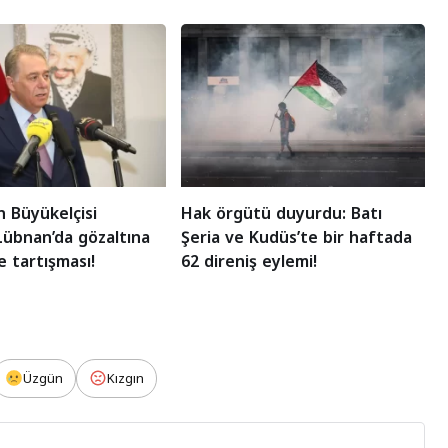
in Büyükelçisi
Hak örgütü duyurdu: Batı
übnan’da gözaltına
Şeria ve Kudüs’te bir haftada
de tartışması!
62 direniş eylemi!
Üzgün
Kızgın