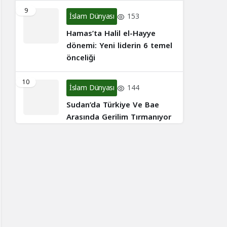
9
İslam Dünyası
153
Hamas’ta Halil el-Hayye
dönemi: Yeni liderin 6 temel
önceliği
10
İslam Dünyası
144
Sudan’da Türkiye Ve Bae
Arasında Gerilim Tırmanıyor