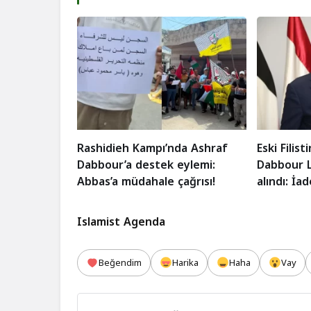
Rashidieh Kampı’nda Ashraf
Eski Filist
Dabbour’a destek eylemi:
Dabbour L
Abbas’a müdahale çağrısı!
alındı: İa
Islamist Agenda
Beğendim
Harika
Haha
Vay