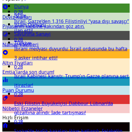
Dünya
0:28
İslam
Döviz Kurları
İsrail, Gazze’den 1,316 Filistinliyi “yasa dışı savaşçı”
İslam Dünyası
Piyasanın kalbine yakından göz atın.
ilan etti!
Savunma Sanayi
0:28
Türkiye
Namaz Vakitleri
İbrani medyası duyurdu: İsrail ordusunda bu hafta
3 asker intihar etti!
Altın Fiyatları
0:28
Emtia'larda son durum!
İsrail Kabinesi karıştı: Trump’ın Gazze planına sert
itirazlar!
Puan Durumu
0:28
Eski Filistin Büyükelçisi Dabbour Lübnan’da
Nöbetçi Eczaneler
gözaltına alındı: İade tartışması!
Hızlı Erişim
0:28
Suriye’de trafik kazaları ikiye katlandı: Felaketin