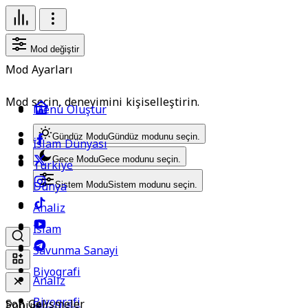
Mod değiştir
Mod Ayarları
Mod seçin, deneyimini kişiselleştirin.
Menü Oluştur
Gündüz Modu
Gündüz modunu seçin.
İslam Dünyası
Gece Modu
Gece modunu seçin.
Türkiye
Dünya
Sistem Modu
Sistem modunu seçin.
Analiz
İslam
Savunma Sanayi
Biyografi
Analiz
Biyografi
Son Gelişmeler
Popüler