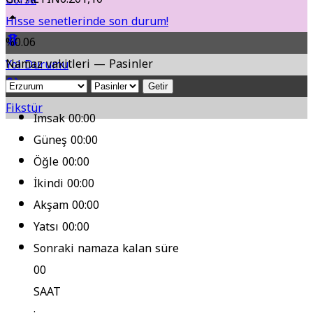
Hisse senetlerinde son durum!
%0.06
Namaz vakitleri — Pasinler
Yol Durumu
Getir
Fikstür
İmsak
00:00
Güneş
00:00
Öğle
00:00
İkindi
00:00
Akşam
00:00
Yatsı
00:00
Sonraki namaza kalan süre
00
SAAT