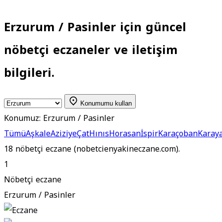
Erzurum / Pasinler için güncel
nöbetçi eczaneler ve iletişim
bilgileri.
Konumumu kullan
Konumuz:
Erzurum / Pasinler
Tümü
Aşkale
Aziziye
Çat
Hınıs
Horasan
İspir
Karaçoban
Karaya
18 nöbetçi eczane (nobetcienyakineczane.com).
1
Nöbetçi eczane
Erzurum / Pasinler