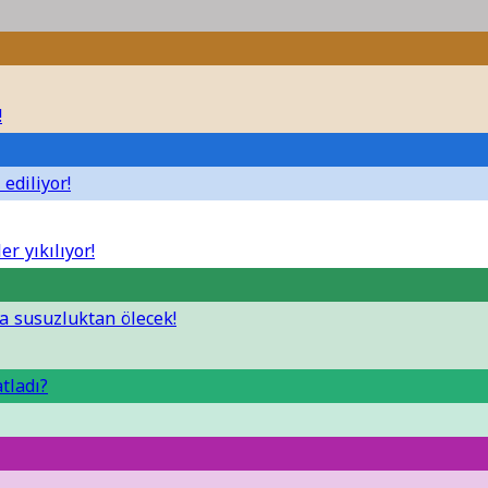
!
ediliyor!
er yıkılıyor!
da susuzluktan ölecek!
tladı?