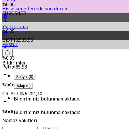
%0.06
Hisse senetlerinde son durum!
EURO
54,77
Yol Durumu
%0.05
BIST
13.535,56
Fikstür
%0.93
Bildirimler
Petrol
85,58
Sosyal (0)
%2.16
Takip (0)
GR. ALTIN
6.201,10
Bildiriminiz bulunmamaktadır.
%0.06
Bildiriminiz bulunmamaktadır.
Namaz vakitleri —