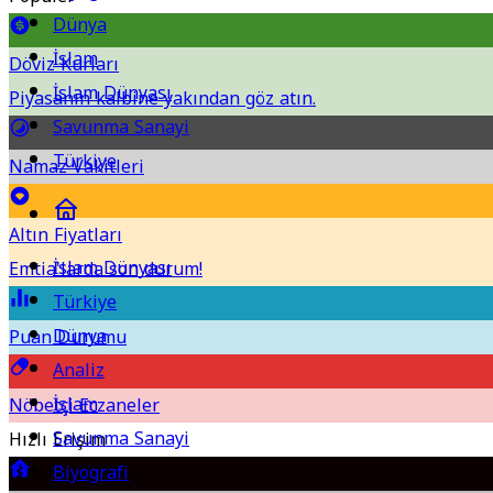
Dünya
İslam
Döviz Kurları
İslam Dünyası
Piyasanın kalbine yakından göz atın.
Savunma Sanayi
Türkiye
Namaz Vakitleri
Altın Fiyatları
İslam Dünyası
Emtia'larda son durum!
Türkiye
Dünya
Puan Durumu
Analiz
İslam
Nöbetçi Eczaneler
Savunma Sanayi
Hızlı Erişim
Biyografi