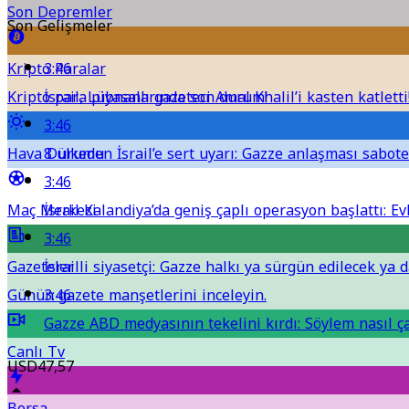
Son Depremler
Son Gelişmeler
Kripto Paralar
3:46
Kripto para piyasalarında son durum!
İsrail, Lübnanlı gazeteci Amal Khalil’i kasten katletti
3:46
Hava Durumu
8 ülkeden İsrail’e sert uyarı: Gazze anlaşması sabote 
3:46
Maç Merkezi
İsrail Kalandiya’da geniş çaplı operasyon başlattı: Evl
3:46
Gazeteler
İsrailli siyasetçi: Gazze halkı ya sürgün edilecek ya 
Günün gazete manşetlerini inceleyin.
3:46
Gazze ABD medyasının tekelini kırdı: Söylem nasıl ça
Canlı Tv
USD
47,57
Borsa