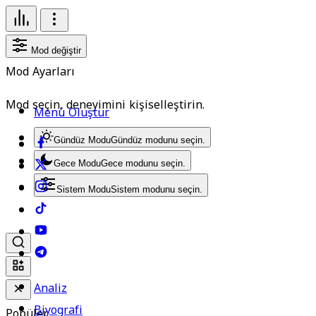
Mod değiştir
Mod Ayarları
Mod seçin, deneyimini kişiselleştirin.
Menü Oluştur
Gündüz Modu
Gündüz modunu seçin.
Gece Modu
Gece modunu seçin.
Sistem Modu
Sistem modunu seçin.
Analiz
Biyografi
Popüler