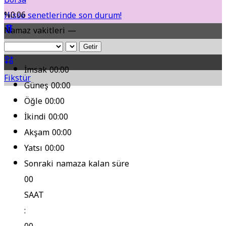
%0.06
Hisse senetlerinde son durum!
Namaz vakitleri —
Yol Durumu
Getir
İmsak
00:00
Fikstür
Güneş
00:00
Öğle
00:00
İkindi
00:00
Akşam
00:00
Yatsı
00:00
Sonraki namaza kalan süre
00
SAAT
: