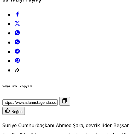
veya linki kopyala
Beğen
Suriye Cumhurbaşkanı Ahmed Şara, devrik lider Beşşar