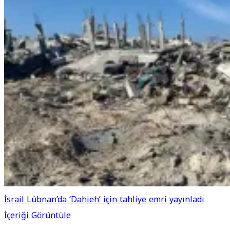
İsrail Lübnan’da ‘Dahieh’ için tahliye emri yayınladı
İçeriği Görüntüle