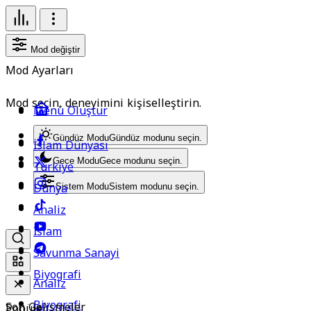
Mod değiştir
Mod Ayarları
Mod seçin, deneyimini kişiselleştirin.
Menü Oluştur
Gündüz Modu
Gündüz modunu seçin.
İslam Dünyası
Gece Modu
Gece modunu seçin.
Türkiye
Dünya
Sistem Modu
Sistem modunu seçin.
Analiz
İslam
Savunma Sanayi
Biyografi
Analiz
Biyografi
Son Gelişmeler
Popüler