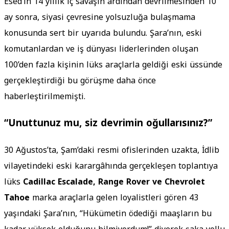
Esed’in 14 yıllık iç savaşın ardından devrilmesinden 10
ay sonra, siyasi çevresine yolsuzluğa bulaşmama
konusunda sert bir uyarıda bulundu. Şara’nın, eski
komutanlardan ve iş dünyası liderlerinden oluşan
100’den fazla kişinin lüks araçlarla geldiği eski üssünde
gerçekleştirdiği bu görüşme daha önce
haberleştirilmemişti.
“Unuttunuz mu, siz devrimin oğullarısınız?”
30 Ağustos’ta, Şam’daki resmi ofislerinden uzakta, İdlib
vilayetindeki eski karargâhında gerçekleşen toplantıya
lüks
Cadillac Escalade, Range Rover ve Chevrolet
Tahoe
marka araçlarla gelen loyalistleri gören 43
yaşındaki Şara’nın, “Hükümetin ödediği maaşların bu