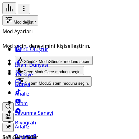
Mod değiştir
Mod Ayarları
Mod seçin, deneyimini kişiselleştirin.
Menü Oluştur
Gündüz Modu
Gündüz modunu seçin.
İslam Dünyası
Gece Modu
Gece modunu seçin.
Türkiye
Dünya
Sistem Modu
Sistem modunu seçin.
Analiz
İslam
Savunma Sanayi
Biyografi
Analiz
Biyografi
Son Gelişmeler
Popüler