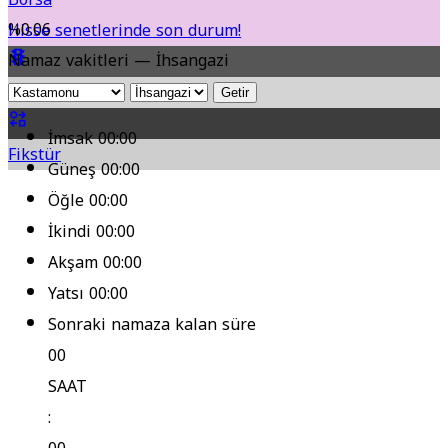
%0.06
Hisse senetlerinde son durum!
Namaz vakitleri — İhsangazi
Yol Durumu
Getir
İmsak
00:00
Fikstür
Güneş
00:00
Öğle
00:00
İkindi
00:00
Akşam
00:00
Yatsı
00:00
Sonraki namaza kalan süre
00
SAAT
: