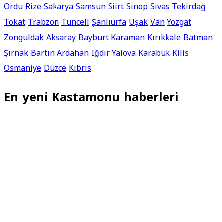
Ordu
Rize
Sakarya
Samsun
Siirt
Sinop
Sivas
Tekirdağ
Tokat
Trabzon
Tunceli
Şanlıurfa
Uşak
Van
Yozgat
Zonguldak
Aksaray
Bayburt
Karaman
Kırıkkale
Batman
Şırnak
Bartın
Ardahan
Iğdır
Yalova
Karabük
Kilis
Osmaniye
Düzce
Kıbrıs
En yeni Kastamonu haberleri