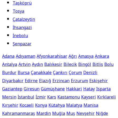
Taşköprü
Tosya
Çatalzeytin
İhsangazi
İnebolu
Şenpazar
Adana
Adıyaman
Afyonkarahisar
Ağrı
Amasya
Ankara
Antalya
Artvin
Aydın
Balıkesir
Bilecik
Bingöl
Bitlis
Bolu
Burdur
Bursa
Çanakkale
Çankırı
Çorum
Denizli
Diyarbakır
Edirne
Elazığ
Erzincan
Erzurum
Eskişehir
Gaziantep
Giresun
Gümüşhane
Hakkari
Hatay
Isparta
Mersin
İstanbul
İzmir
Kars
Kastamonu
Kayseri
Kırklareli
Kırşehir
Kocaeli
Konya
Kütahya
Malatya
Manisa
Kahramanmaraş
Mardin
Muğla
Muş
Nevşehir
Niğde