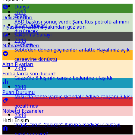
Dünya
16:57
İslam
Döviz Kurları
ABD baskısı sonuç verdi: Şam, Rus petrolü alımını
İslam Dünyası
Piyasanın kalbine yakından göz atın.
düşürecek
Savunma Sanayi
23:19
Türkiye
Namaz Vakitleri
Sebte’den dönen göçmenler anlattı: Hayalimiz açık
cezaevine dönüştü
Altın Fiyatları
23:19
Emtia'larda son durum!
Gazze’de 8 kişinin cansız bedenine ulaşıldı
23:19
Puan Durumu
Mısır’da sahte yargıç skandalı: Adliye çalışanı 3 kişi
gözaltında
Nöbetçi Eczaneler
23:19
Hızlı Erişim
‘İşgal’, ‘akın’, ‘çekirge’: Avrupa medyası Ceuta’yı
nasıl sunuyor?