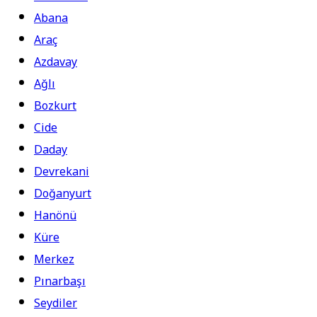
Abana
Araç
Azdavay
Ağlı
Bozkurt
Cide
Daday
Devrekani
Doğanyurt
Hanönü
Küre
Merkez
Pınarbaşı
Seydiler