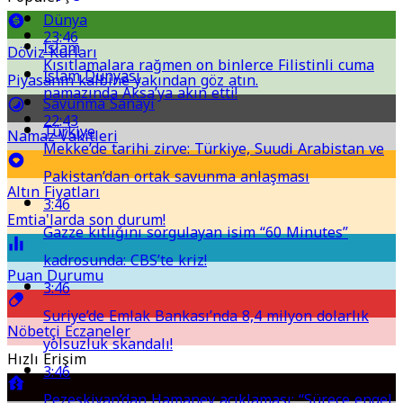
Dünya
23:46
İslam
Döviz Kurları
Kısıtlamalara rağmen on binlerce Filistinli cuma
İslam Dünyası
Piyasanın kalbine yakından göz atın.
namazında Aksa’ya akın etti!
Savunma Sanayi
22:43
Türkiye
Namaz Vakitleri
Mekke’de tarihi zirve: Türkiye, Suudi Arabistan ve
Pakistan’dan ortak savunma anlaşması
Altın Fiyatları
3:46
Emtia'larda son durum!
Gazze kıtlığını sorgulayan isim “60 Minutes”
kadrosunda: CBS’te kriz!
Puan Durumu
3:46
Suriye’de Emlak Bankası’nda 8,4 milyon dolarlık
Nöbetçi Eczaneler
yolsuzluk skandalı!
Hızlı Erişim
3:46
Pezeşkiyan’dan Hamaney açıklaması: “Sürece engel