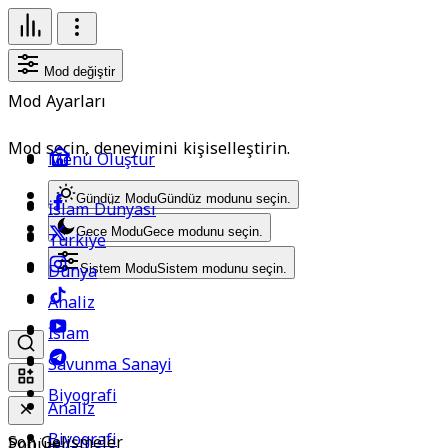
Mod değiştir
Mod Ayarları
Mod seçin, deneyimini kişiselleştirin.
Menü Oluştur
Gündüz Modu
Gündüz modunu seçin.
İslam Dünyası
Gece Modu
Gece modunu seçin.
Türkiye
Dünya
Sistem Modu
Sistem modunu seçin.
Analiz
İslam
Savunma Sanayi
Biyografi
Analiz
Biyografi
Son Gelişmeler
Popüler