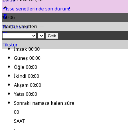
Hisse senetlerinde son durum!
%0.06
Namaz vakitleri —
Yol Durumu
Getir
Fikstür
İmsak
00:00
Güneş
00:00
Öğle
00:00
İkindi
00:00
Akşam
00:00
Yatsı
00:00
Sonraki namaza kalan süre
00
SAAT