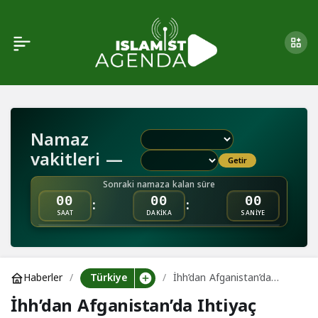
İhh’dan Afganistan’da
0
Ihtiyaç Sahiplerine Gıda
Yardımı
Namaz
vakitleri —
Getir
Sonraki namaza kalan süre
:
:
00
00
00
SAAT
DAKİKA
SANİYE
Türkiye
Haberler
İhh’dan Afganistan’da
Ihtiyaç Sahiplerine Gıda
İhh’dan Afganistan’da Ihtiyaç
Yardımı