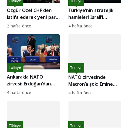
Türkiye
Türkiye
Özgür Özel CHP’den
Türkiye’nin stratejik
istifa ederek yeni parti
hamleleri İsrail’i
kuruyor
rahatsız ediyor
2 hafta önce
4 hafta önce
Türkiye
Türkiye
Ankara’da NATO
NATO zirvesinde
zirvesi: Erdoğan’dan
Macron’a şok: Emine
Hürmüz Boğazı hamlesi
Erdoğan elini
4 hafta önce
4 hafta önce
öptürmedi!
Türkiye
Türkiye