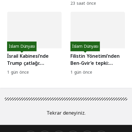
hedef aldı: 1 asker
23 saat önce
yaralı!
İslam Dünyası
İslam Dünyası
İsrail Kabinesi’nde
Filistin Yönetimi’nden
Trump çatlağı:
Ben-Gvir’e tepki:
Saldırılara devam
Kızılhaç yasağına
1 gün önce
1 gün önce
edilsin çağrısı!
kınama!
Tekrar deneyiniz.