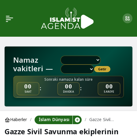
Gazze Sivil Savunma
ekiplerinin tanıklığı:
Enkazdaki feryatlar
Namaz
vakitleri —
Getir
Sonraki namaza kalan süre
:
:
00
00
00
SAAT
DAKİKA
SANİYE
İslam Dünyası
Haberler
Gazze Sivil
Savunma ekiplerinin
Gazze Sivil Savunma ekiplerinin
tanıklığı: Enkazdaki