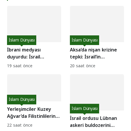
İslam Dünyası
İslam Dünyası
İbrani medyası
Aksa’da nişan krizine
duyurdu: İsrail
tepki: İsrail’in
ordusunda bu hafta 3
egemenlik dayatması
19 saat önce
20 saat önce
asker intihar etti!
mı?
İslam Dünyası
Yerleşimciler Kuzey
İslam Dünyası
Ağvar’da Filistinlilerin
İsrail ordusu Lübnan
evlerine saldırdı!
askeri buldozerini
22 saat önce