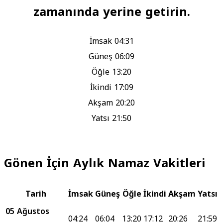
zamanında yerine getirin.
İmsak
04:31
Güneş
06:09
Öğle
13:20
İkindi
17:09
Akşam
20:20
Yatsı
21:50
Gönen İçin Aylık Namaz Vakitleri
Tarih
İmsak
Güneş
Öğle
İkindi
Akşam
Yatsı
05 Ağustos
04:24
06:04
13:20
17:12
20:26
21:59