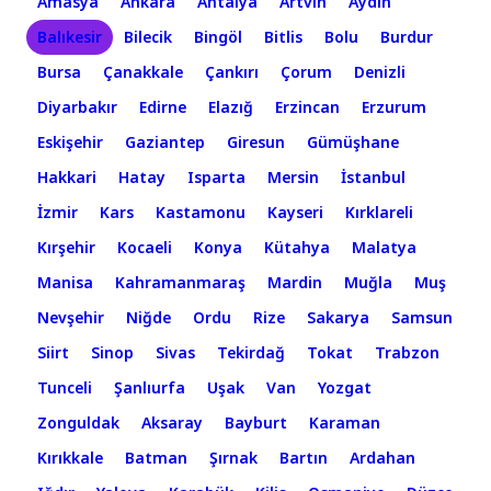
Amasya
Ankara
Antalya
Artvin
Aydın
Balıkesir
Bilecik
Bingöl
Bitlis
Bolu
Burdur
Bursa
Çanakkale
Çankırı
Çorum
Denizli
Diyarbakır
Edirne
Elazığ
Erzincan
Erzurum
Eskişehir
Gaziantep
Giresun
Gümüşhane
Hakkari
Hatay
Isparta
Mersin
İstanbul
İzmir
Kars
Kastamonu
Kayseri
Kırklareli
Kırşehir
Kocaeli
Konya
Kütahya
Malatya
Manisa
Kahramanmaraş
Mardin
Muğla
Muş
Nevşehir
Niğde
Ordu
Rize
Sakarya
Samsun
Siirt
Sinop
Sivas
Tekirdağ
Tokat
Trabzon
Tunceli
Şanlıurfa
Uşak
Van
Yozgat
Zonguldak
Aksaray
Bayburt
Karaman
Kırıkkale
Batman
Şırnak
Bartın
Ardahan