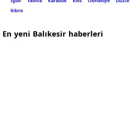
Iğdır
Yalova
Karabük
Kilis
Osmaniye
Düzce
Kıbrıs
En yeni Balıkesir haberleri