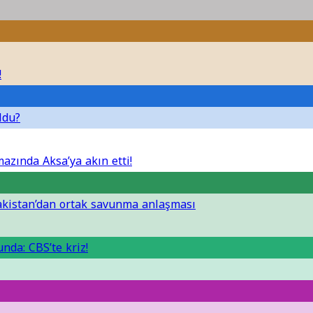
!
ldu?
azında Aksa’ya akın etti!
Pakistan’dan ortak savunma anlaşması
nda: CBS’te kriz!