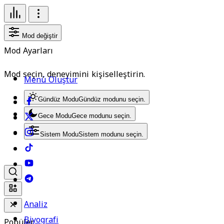
Mod değiştir
Mod Ayarları
Mod seçin, deneyimini kişiselleştirin.
Menü Oluştur
Gündüz Modu
Gündüz modunu seçin.
Gece Modu
Gece modunu seçin.
Sistem Modu
Sistem modunu seçin.
Analiz
Biyografi
Popüler