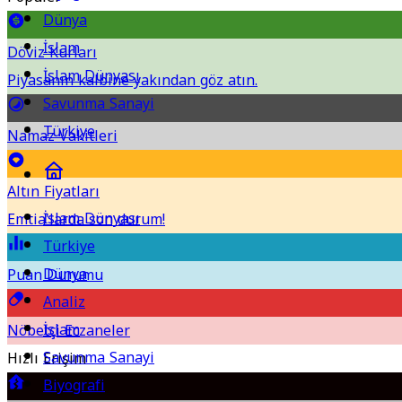
Dünya
İslam
Döviz Kurları
İslam Dünyası
Piyasanın kalbine yakından göz atın.
Savunma Sanayi
Türkiye
Namaz Vakitleri
Altın Fiyatları
İslam Dünyası
Emtia'larda son durum!
Türkiye
Dünya
Puan Durumu
Analiz
İslam
Nöbetçi Eczaneler
Savunma Sanayi
Hızlı Erişim
Biyografi