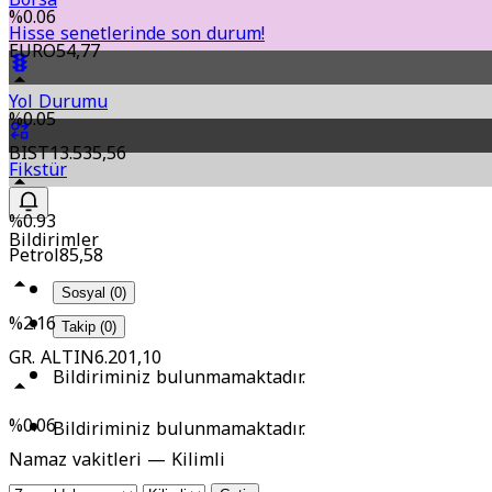
%0.06
Hisse senetlerinde son durum!
EURO
54,77
Yol Durumu
%0.05
BIST
13.535,56
Fikstür
%0.93
Bildirimler
Petrol
85,58
Sosyal (0)
%2.16
Takip (0)
GR. ALTIN
6.201,10
Bildiriminiz bulunmamaktadır.
%0.06
Bildiriminiz bulunmamaktadır.
Namaz vakitleri — Kilimli