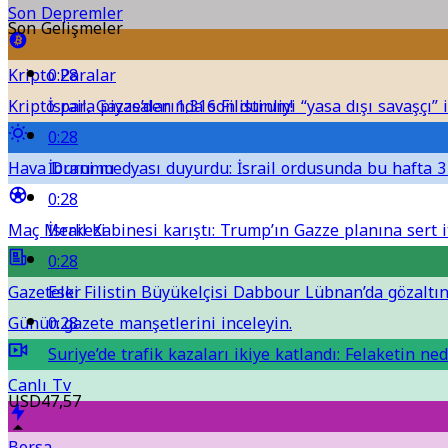
Son Depremler
Son Gelişmeler
Kripto Paralar
0:28
Kripto para piyasalarında son durum!
İsrail, Gazze’den 1,316 Filistinliyi “yasa dışı savaşçı” i
0:28
Hava Durumu
İbrani medyası duyurdu: İsrail ordusunda bu hafta 3 
0:28
Maç Merkezi
İsrail Kabinesi karıştı: Trump’ın Gazze planına sert it
0:28
Gazeteler
Eski Filistin Büyükelçisi Dabbour Lübnan’da gözaltına
Günün gazete manşetlerini inceleyin.
0:28
Suriye’de trafik kazaları ikiye katlandı: Felaketin ned
Canlı Tv
USD
47,57
Borsa