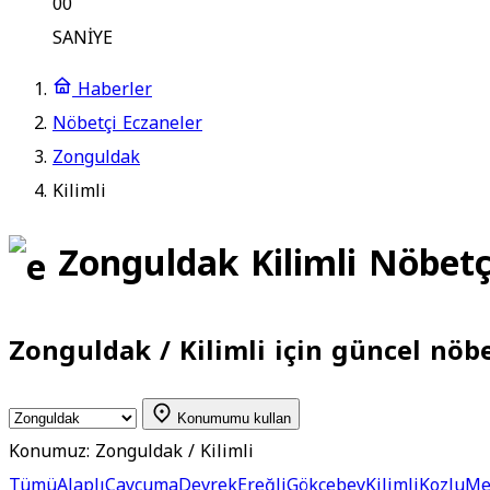
00
SANİYE
Haberler
Nöbetçi Eczaneler
Zonguldak
Kilimli
Zonguldak Kilimli Nöbetç
Zonguldak / Kilimli için güncel nöbet
Konumumu kullan
Konumuz:
Zonguldak / Kilimli
Tümü
Alaplı
Çaycuma
Devrek
Ereğli
Gökçebey
Kilimli
Kozlu
Me