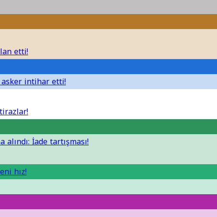
lan etti!
asker intihar etti!
irazlar!
 alındı: İade tartışması!
eni hız!