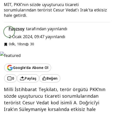
MİT, PKK’nın sözde uyuşturucu ticareti
sorumlularından terörist Cesur Vedat'ı Irak'ta etkisiz
hale getirdi.
Fuozsoy
tarafından yayınlandı
2 Ocak 2024, 09:47
yayınlandı
0dk, 18sn
30
Google'da Abone Ol
0
Paylaş
Beğen
Milli İstihbarat Teşkilatı, terör örgütü PKK’nın
sözde uyuşturucu ticareti sorumlularından
terörist Cesur Vedat kod isimli A. Doğrici’yi
Irak’ın Süleymaniye kırsalında etkisiz hale