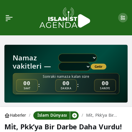
Mi̇t, Pkk’ya Bir Darbe
0
Daha Vurdu!
Namaz
vakitleri —
Getir
Sonraki namaza kalan süre
:
:
00
00
00
SAAT
DAKİKA
SANİYE
İslam Dünyası
Haberler
Mi̇t, Pkk’ya Bir
Darbe Daha Vurdu!
Mi̇t, Pkk’ya Bir Darbe Daha Vurdu!