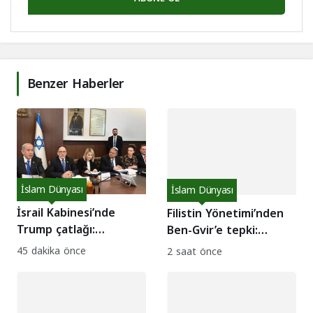
Benzer Haberler
İslam Dünyası
İslam Dünyası
İsrail Kabinesi’nde
Filistin Yönetimi’nden
Trump çatlağı:
Ben-Gvir’e tepki:
Saldırılara devam
Kızılhaç yasağına
45 dakika önce
2 saat önce
edilsin çağrısı!
kınama!