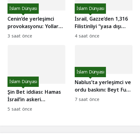
İslam Dünyası
İslam Dünyası
Cenin’de yerleşimci
İsrail, Gazze’den 1,316
provokasyonu: Yollar
Filistinliyi “yasa dışı
kapatıldı, köyler basıldı!
savaşçı” ilan etti!
3 saat önce
4 saat önce
İslam Dünyası
İslam Dünyası
Nablus’ta yerleşimci ve
ordu baskını: Beyt Furik
Şin Bet iddiası: Hamas
halkı direnişte!
İsrail’in askeri
7 saat önce
adımlarını engellemeye
5 saat önce
çalışıyor!