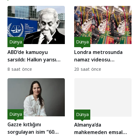
Dünya
Dünya
ABD’de kamuoyu
Londra metrosunda
sarsıldı: Halkın yarısı
namaz videosu
“Netanyahu
provokasyon yarattı:
8 saat önce
20 saat önce
tutuklansın” diyor!
Gerçek ne çıktı?
Dünya
Dünya
Gazze kıtlığını
Almanya’da
sorgulayan isim “60
mahkemeden emsal