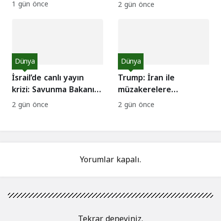
Minutes” kadrosunda:
karar: İsrail’i Nazizm ile
1 gün önce
2 gün önce
CBS’te kriz!
kıyaslamak suç değil
Dünya
Dünya
İsrail’de canlı yayın
Trump: İran ile
krizi: Savunma Bakanı
müzakerelere
komutanı kovdu
başlayacağız
2 gün önce
2 gün önce
Yorumlar kapalı.
Tekrar deneyiniz.