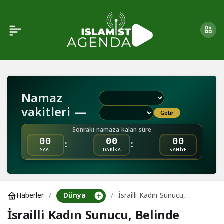
İsrailli Kadın Sunucu,
0
Belinde Tabancayla
Yayına Katıldı
Namaz
vakitleri —
Getir
Sonraki namaza kalan süre
:
:
00
00
00
SAAT
DAKİKA
SANİYE
Dünya
Haberler
İsrailli Kadın Sunucu,
Belinde Tabancayla Yayına
İsrailli Kadın Sunucu, Belinde
Katıldı