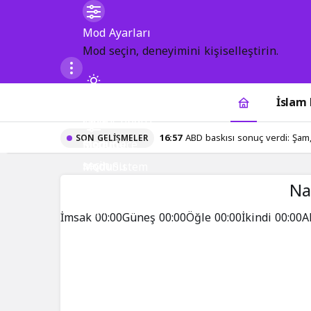
Mod
Mod Ayarları
değiştir
Mod seçin, deneyimini kişiselleştirin.
Gündüz
İslam
Modu
Gündüz
Gece
16:57
ABD baskısı sonuç verdi: Şam,
SON GELIŞMELER
modunu
Modu
Gece
Sistem
seçin.
modunu
Modu
Sistem
Na
seçin.
modunu
seçin.
İmsak
00:00
Güneş
00:00
Öğle
00:00
İkindi
00:00
A