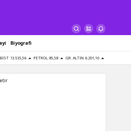
ayi
Biyografi
BIST
13.535,56
PETROL
85,58
GR. ALTIN
6.201,10
etir