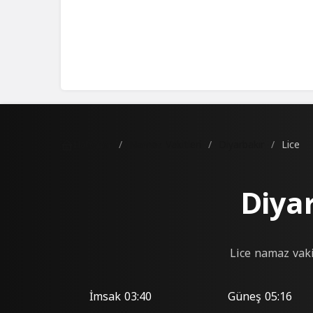
Haberler
Namaz Vakitleri
Diyarbakır
Lice
Diya
Lice namaz vaki
İmsak
03:40
Güneş
05:16