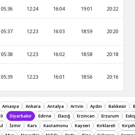
05:36
12:24
16:04
19:01
20:22
05:37
12:23
16:03
18:59
20:20
05:38
12:23
16:02
18:58
20:18
05:39
12:23
16:01
18:56
20:16
Amasya
Ankara
Antalya
Artvin
Aydın
Balıkesir
B
li
Diyarbakır
Edirne
Elazığ
Erzincan
Erzurum
Eski
ul
İzmir
Kars
Kastamonu
Kayseri
Kırklareli
Kırşeh