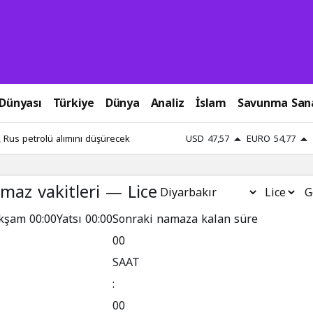
 Dünyası
Türkiye
Dünya
Analiz
İslam
Savunma San
 Rus petrolü alımını düşürecek
USD
47,57
EURO
54,77
maz vakitleri — Lice
G
kşam
00:00
Yatsı
00:00
Sonraki namaza kalan süre
00
SAAT
:
00