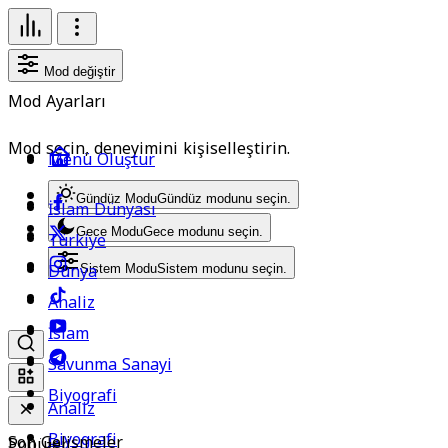
Mod değiştir
Mod Ayarları
Mod seçin, deneyimini kişiselleştirin.
Menü Oluştur
Gündüz Modu
Gündüz modunu seçin.
İslam Dünyası
Gece Modu
Gece modunu seçin.
Türkiye
Dünya
Sistem Modu
Sistem modunu seçin.
Analiz
İslam
Savunma Sanayi
Biyografi
Analiz
Biyografi
Son Gelişmeler
Popüler