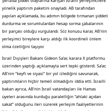
Şeria’da şiddet olaylarına karışan İsrailli yerleşimcilere
yönelik yaptırım paketini onayladı. AB tarafından
yapılan açıklamada, bu adımın bölgede tırmanan şiddeti
durdurma ve sorumlulardan hesap sorma çabalarının
bir parçası olduğu vurgulandı. Söz konusu karar, AB’nin
yerleşimci bireylere karşı aldığı ilk koordineli önlem
olma özelliğini taşıyor.
İsrail Dışişleri Bakanı Gideon Sa’ar, karara X platformu
üzerinden yaptığı açıklamayla sert tepki gösterdi. Sa’ar,
AB’nin “keyfi ve siyasi” bir yol izlediğini savunarak,
yaptırımların hiçbir temeli olmadığını iddia etti. İsrailli
bakan ayrıca, AB’nin İsrail vatandaşları ile Hamas
üyeleri arasında kurduğu paralelliğin “ahlaki açıdan
sakat” olduğunu ileri sürerek yerleşim faaliyetlerinin