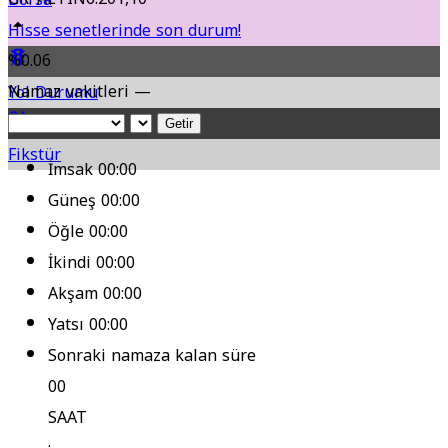
Hisse senetlerinde son durum!
%0.06
Namaz vakitleri —
Yol Durumu
Getir
Fikstür
İmsak
00:00
Güneş
00:00
Öğle
00:00
İkindi
00:00
Akşam
00:00
Yatsı
00:00
Sonraki namaza kalan süre
00
SAAT