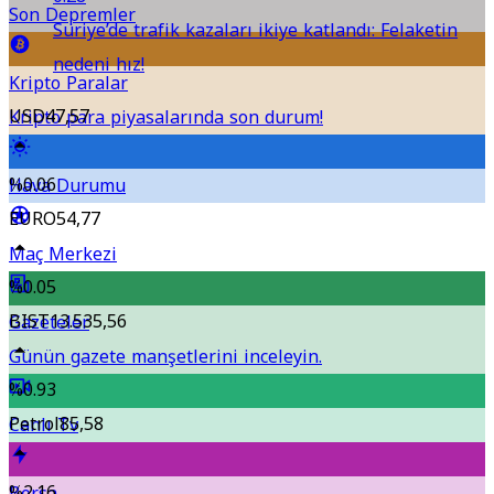
Son Depremler
Suriye’de trafik kazaları ikiye katlandı: Felaketin
nedeni hız!
Kripto Paralar
USD
47,57
Kripto para piyasalarında son durum!
%0.06
Hava Durumu
EURO
54,77
Maç Merkezi
%0.05
BIST
13.535,56
Gazeteler
Günün gazete manşetlerini inceleyin.
%0.93
Petrol
85,58
Canlı Tv
%2.16
Borsa