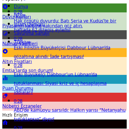
Dünya
0:28
İslam
Döviz Kurları
Hak örgütü duyurdu: Batı Şeria ve Kudüs’te bir
İslam Dünyası
Piyasanın kalbine yakından göz atın.
haftada 62 direniş eylemi!
Savunma Sanayi
0:28
Türkiye
Namaz Vakitleri
Eski Filistin Büyükelçisi Dabbour Lübnan’da
gözaltına alındı: İade tartışması!
Altın Fiyatları
0:28
Emtia'larda son durum!
Eski Büyükelçi Dabbour’un Lübnan’da
tutuklanması: Siyasi kriz ve iç hesaplaşma
Puan Durumu
iddiaları!
0:28
Nöbetçi Eczaneler
ABD’de kamuoyu sarsıldı: Halkın yarısı “Netanyahu
Hızlı Erişim
tutuklansın” diyor!
0:28