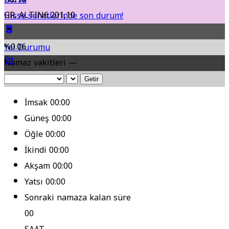
GR. ALTIN
6.201,10
Hisse senetlerinde son durum!
%0.06
Yol Durumu
Namaz vakitleri —
Fikstür
Getir
İmsak
00:00
Güneş
00:00
Öğle
00:00
İkindi
00:00
Akşam
00:00
Yatsı
00:00
Sonraki namaza kalan süre
00