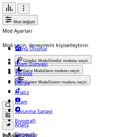
Mod değiştir
Mod Ayarları
Mod seçin, deneyimini kişiselleştirin.
Menü Oluştur
Gündüz Modu
Gündüz modunu seçin.
İslam Dünyası
Gece Modu
Gece modunu seçin.
Türkiye
Dünya
Sistem Modu
Sistem modunu seçin.
Analiz
İslam
Savunma Sanayi
Biyografi
Analiz
Biyografi
Son Gelişmeler
Popüler